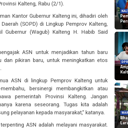
ovinsi Kalteng, Rabu (2/1).
KAL
Pem
aman Kantor Gubernur Kalteng ini, dihadiri oleh
Per
 Daerah (SOPD) di Lingkup Pemprov Kalteng,
il Gubernur (Wagub) Kalteng H. Habib Said
engajak ASN untuk menjadikan tahun baru
 dan pikiran baru, untuk meningkatkan etos
DPR
Amp
.
Kal
ua ASN di lingkup Pemprov Kalteng untuk
-membahu, bersinergi membangkitkan atau
awa pemerintah Provinsi Kalteng. Jangan
hanya karena seseorang. Tugas kita adalah
sung pelayanan kepada masyarakat,” katanya.
WAR
Bha
Lar
terpenting ASN adalah melayani masyarakat.