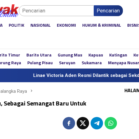
Pencarian
YA
POLITIK
NASIONAL
EKONOMI
HUKUM & KRIMINAL
BISNI
rito Timur
Barito Utara
Gunung Mas
Kapuas
Katingan
Ko
rung Raya
Pulang Pisau
Seruyan
Sukamara
Menyapa Nusa
Linae Victoria Aden Resmi Dilantik sebagai Sekda Definitif Ka
HALA
Palangka Raya
u, Sebagai Semangat Baru Untuk