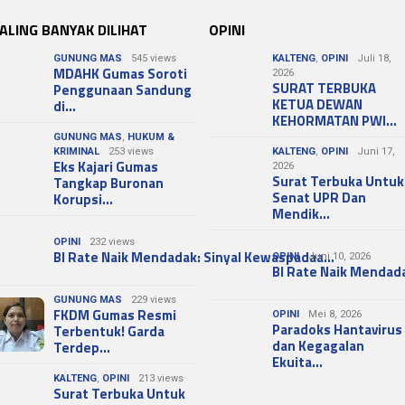
ALING BANYAK DILIHAT
OPINI
GUNUNG MAS
545 views
KALTENG
,
OPINI
Juli 18,
MDAHK Gumas Soroti
2026
SURAT TERBUKA
Penggunaan Sandung
KETUA DEWAN
di…
KEHORMATAN PWI…
GUNUNG MAS
,
HUKUM &
KRIMINAL
253 views
KALTENG
,
OPINI
Juni 17,
Eks Kajari Gumas
2026
Surat Terbuka Untuk
Tangkap Buronan
Senat UPR Dan
Korupsi…
Mendik…
OPINI
232 views
BI Rate Naik Mendadak: Sinyal Kewaspadaa…
OPINI
Juni 10, 2026
BI Rate Naik Mendad
GUNUNG MAS
229 views
FKDM Gumas Resmi
OPINI
Mei 8, 2026
Paradoks Hantavirus
Terbentuk! Garda
dan Kegagalan
Terdep…
Ekuita…
KALTENG
,
OPINI
213 views
Surat Terbuka Untuk