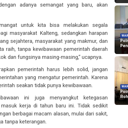
dengan adanya semangat yang baru, akan
mangat untuk kita bisa melakukan segala
agi masyarakat Kalteng, sedangkan harapan
WAR
Pol
ang sejahtera, masyarakat yang makmur, dan
Pen
ita raih, tanpa kewibawaan pemerintah daerah
ok dan fungsinya masing-masing,” ucapnya.
pkan pemerintah harus lebih solid, jangan
merintahan yang mengatur pemerintah. Karena
merintah seakan tidak punya kewibawaan.
WAR
Pol
Roh
bawaan ini juga menyangkut ketegasan
masuk kerja di tahun baru ini. Tidak sedikit
gan berbagai macam alasan, mulai dari sakit,
gga tanpa keterangan.