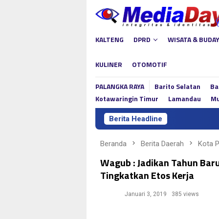
Loncat
ke
konten
KALTENG
DPRD
WISATA & BUDA
KULINER
OTOMOTIF
PALANGKA RAYA
Barito Selatan
Ba
Kotawaringin Timur
Lamandau
Mu
Berita Headline
Beranda
Berita Daerah
Kota 
Wagub : Jadikan Tahun Bar
Tingkatkan Etos Kerja
Januari 3, 2019
385 views