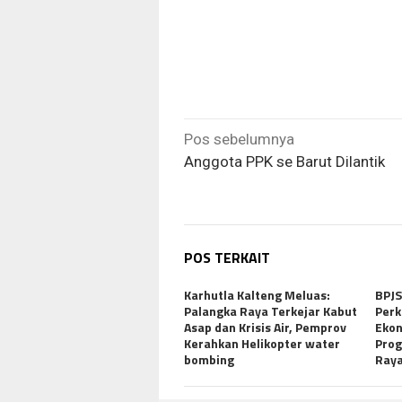
Navigasi
Pos sebelumnya
pos
Anggota PPK se Barut Dilantik
POS TERKAIT
Karhutla Kalteng Meluas:
BPJS
Palangka Raya Terkejar Kabut
Perk
Asap dan Krisis Air, Pemprov
Ekon
Kerahkan Helikopter water
Prog
bombing
Ray