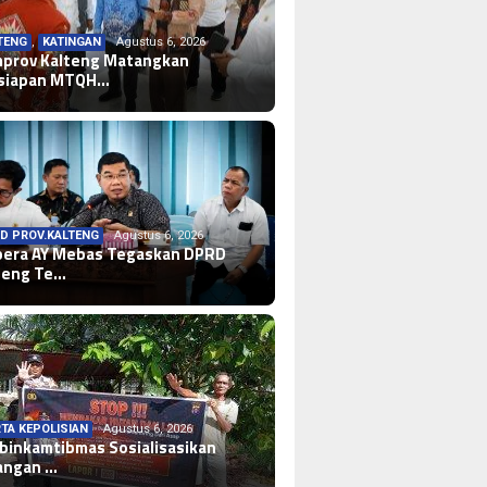
TENG
,
KATINGAN
Agustus 6, 2026
prov Kalteng Matangkan
siapan MTQH…
D PROV.KALTENG
Agustus 6, 2026
era AY Mebas Tegaskan DPRD
teng Te…
TA KEPOLISIAN
Agustus 6, 2026
binkamtibmas Sosialisasikan
angan …