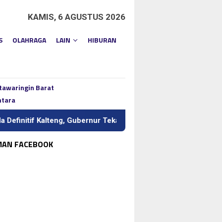
KAMIS, 6 AGUSTUS 2026
S
OLAHRAGA
LAIN
HIBURAN
tawaringin Barat
ntara
lteng, Gubernur Tekankan Kerja Keras dan Kolaborasi
BI
MAN FACEBOOK