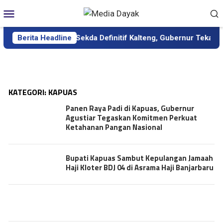
Loncat
Menu
ke
Mobile
konten
i Dilantik sebagai Sekda Definitif Kalteng, Gubernur Tekankan 
Berita Headline
KATEGORI:
KAPUAS
Panen Raya Padi di Kapuas, Gubernur
Agustiar Tegaskan Komitmen Perkuat
Ketahanan Pangan Nasional
Bupati Kapuas Sambut Kepulangan Jamaah
Haji Kloter BDJ 04 di Asrama Haji Banjarbaru