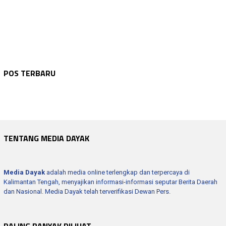
KALTENG
Juli 31, 2026
KATINGAN
Juli 31, 2026
Gubernur Sambut Menkopolkam, Perkuat Kes…
DPRD KAB. GUNUNG MAS
Juli 31, 2026
POS TERBARU
Pasokan BBM Bertambah, Antrean di SPBU K…
GUNUNG MAS
Juli 31, 2026
Anggota DPRD Sahriah Sebut Sekolah Rakya…
GUNUNG MAS
Juli 31, 2026
SR Permanen Gumas Resmi Dibuka, Bupati J…
PLN Buka Suara Soal Pemadaman Bergilir d…
TENTANG MEDIA DAYAK
Media Dayak
adalah media online terlengkap dan terpercaya di
Kalimantan Tengah, menyajikan informasi-informasi seputar Berita Daerah
dan Nasional. Media Dayak telah terverifikasi Dewan Pers.