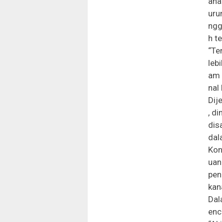
ana
uru
ngg
h t
“Te
leb
am 
nal
Dij
, d
dis
dal
Kon
uan
pen
kan
Dal
enc