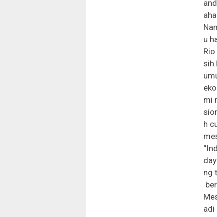
and
aha
Nam
u h
Rio
sih
umu
eko
mi 
sio
h c
mes
“In
day
ng 
ber
Mes
adi