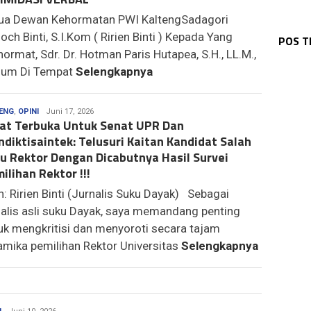
WAR
ua Dewan Kehormatan PWI KaltengSadagori
WAR
Bha
WAR
Pol
WAR
Pol
Sos
och Binti, S.I.Kom ( Ririen Binti ) Kepada Yang
WAR
POS 
Wak
1 K
Kap
Dia
Ke 
hormat, Sdr. Dr. Hotman Paris Hutapea, S.H., LL.M.,
Pa
um Di Tempat
Selengkapnya
asep
ENG
,
OPINI
Juni 17, 2026
at Terbuka Untuk Senat UPR Dan
diktisaintek: Telusuri Kaitan Kandidat Salah
u Rektor Dengan Dicabutnya Hasil Survei
ilihan Rektor !!!
h: Ririen Binti (Jurnalis Suku Dayak) Sebagai
nalis asli suku Dayak, saya memandang penting
uk mengkritisi dan menyoroti secara tajam
amika pemilihan Rektor Universitas
Selengkapnya
Media