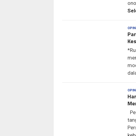
ono
Sel
OPIN
Par
Kes
*Ru
mem
mod
dal
OPIN
Har
Mem
Pen
tan
Per
keb