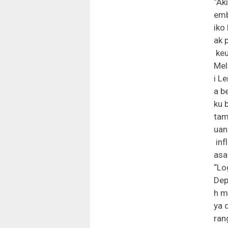
“Ak
emb
iko
ak 
keu
Mel
i L
a b
ku 
tam
uan
inf
asa
“Lo
Dep
h m
ya 
ran