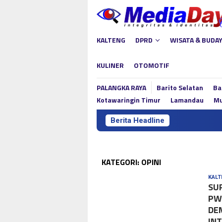
Loncat
ke
konten
KALTENG
DPRD
WISATA & BUDA
KULINER
OTOMOTIF
PALANGKA RAYA
Barito Selatan
Ba
Kotawaringin Timur
Lamandau
Mu
Berita Headline
Linae 
KATEGORI:
OPINI
KALT
SU
PW
DE
INT