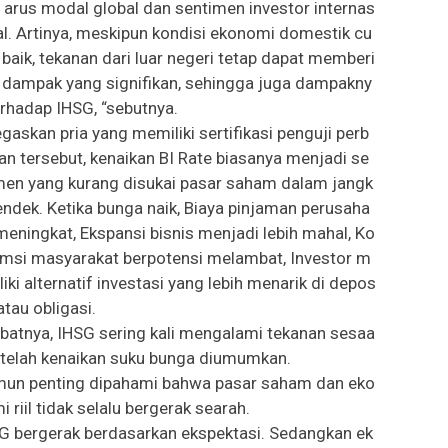
 arus modal global dan sentimen investor internas
al. Artinya, meskipun kondisi ekonomi domestik cu
 baik, tekanan dari luar negeri tetap dapat memberi
 dampak yang signifikan, sehingga juga dampakny
erhadap IHSG, “sebutnya.
egaskan pria yang memiliki sertifikasi penguji perb
an tersebut, kenaikan BI Rate biasanya menjadi se
men yang kurang disukai pasar saham dalam jangk
endek. Ketika bunga naik, Biaya pinjaman perusaha
meningkat, Ekspansi bisnis menjadi lebih mahal, Ko
msi masyarakat berpotensi melambat, Investor m
liki alternatif investasi yang lebih menarik di depos
 atau obligasi.
ibatnya, IHSG sering kali mengalami tekanan sesaa
etelah kenaikan suku bunga diumumkan.
un penting dipahami bahwa pasar saham dan eko
i riil tidak selalu bergerak searah.
G bergerak berdasarkan ekspektasi. Sedangkan ek