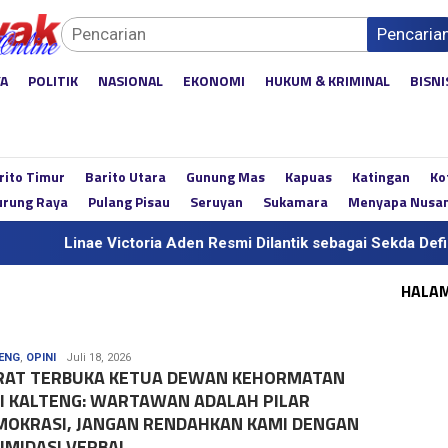
Pencaria
YA
POLITIK
NASIONAL
EKONOMI
HUKUM & KRIMINAL
BISNI
rito Timur
Barito Utara
Gunung Mas
Kapuas
Katingan
Ko
rung Raya
Pulang Pisau
Seruyan
Sukamara
Menyapa Nusa
Victoria Aden Resmi Dilantik sebagai Sekda Definitif Kalteng, 
HALA
Media
ENG
,
OPINI
Juli 18, 2026
RAT TERBUKA KETUA DEWAN KEHORMATAN
Dayak
I KALTENG: WARTAWAN ADALAH PILAR
MOKRASI, JANGAN RENDAHKAN KAMI DENGAN
IMIDASI VERBAL