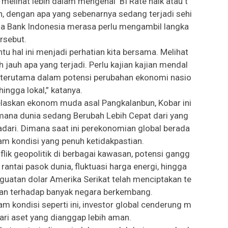
 melihat lebih dalam mengenai BI Rate naik atau t
n, dengan apa yang sebenarnya sedang terjadi sehi
a Bank Indonesia merasa perlu mengambil langka
ersebut.
ntu hal ini menjadi perhatian kita bersama. Melihat
ih jauh apa yang terjadi. Perlu kajian kajian mendal
terutama dalam potensi perubahan ekonomi nasio
 hingga lokal,” katanya.
elaskan ekonom muda asal Pangkalanbun, Kobar ini
imana dunia sedang Berubah Lebih Cepat dari yang
adari. Dimana saat ini perekonomian global berada
am kondisi yang penuh ketidakpastian.
flik geopolitik di berbagai kawasan, potensi gangg
 rantai pasok dunia, fluktuasi harga energi, hingga
guatan dolar Amerika Serikat telah menciptakan te
an terhadap banyak negara berkembang.
am kondisi seperti ini, investor global cenderung m
ari aset yang dianggap lebih aman.