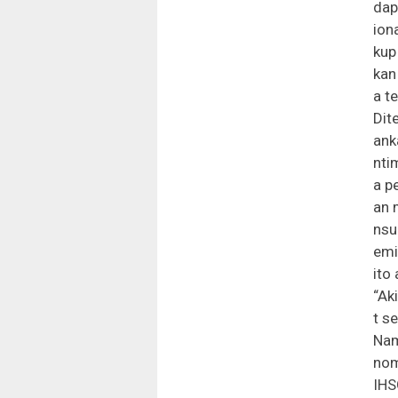
dap
ion
kup
kan
a t
Dit
ank
nti
a p
an 
nsu
emi
ito
“Ak
t s
Nam
nom
IHS