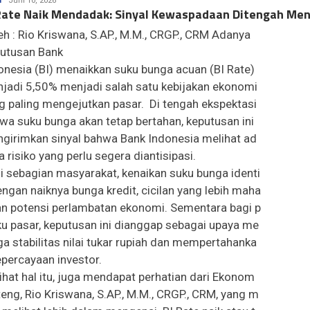
I
Juni 10, 2026
Rate Naik Mendadak: Sinyal Kewaspadaan Ditengah Me
Dayak
h : Rio Kriswana, S.AP., M.M., CRGP., CRM Adanya
utusan Bank
onesia (BI) menaikkan suku bunga acuan (BI Rate)
jadi 5,50% menjadi salah satu kebijakan ekonomi
g paling mengejutkan pasar. Di tengah ekspektasi
wa suku bunga akan tetap bertahan, keputusan ini
girimkan sinyal bahwa Bank Indonesia melihat ad
a risiko yang perlu segera diantisipasi.
i sebagian masyarakat, kenaikan suku bunga identi
engan naiknya bunga kredit, cicilan yang lebih maha
dan potensi perlambatan ekonomi. Sementara bagi p
ku pasar, keputusan ini dianggap sebagai upaya me
ga stabilitas nilai tukar rupiah dan mempertahanka
epercayaan investor.
ihat hal itu, juga mendapat perhatian dari Ekonom
teng, Rio Kriswana, S.AP., M.M., CRGP., CRM, yang m