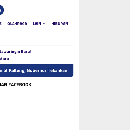
n
S
OLAHRAGA
LAIN
HIBURAN
tawaringin Barat
ntara
Gubernur Tekankan Kerja Keras dan Kolaborasi
BI Kalteng
MAN FACEBOOK