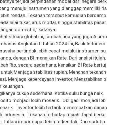
ibatnya terjadi perpindahan modal dari negara berk
ang menuju instrumen yang dianggap memiliki ris
 lebih rendah. Tekanan tersebut kemudian berdamp
pada nilai tukar, arus modal, hingga stabilitas pasar
angan domestic,” katanya.
ihat situasi global ini, tambah pria yang juga Alumn
emhanas Angkatan II tahun 2024 ini, Bank Indonesi
erusaha bertindak lebih cepat melalui instrumen su
bunga, dengan BI menaikan Rate. Dari analisi itulah,
bah Rio, secara sederhana, kenaikan BI Rate bertuj
 untuk Menjaga stabilitas rupiah, Menahan tekanan
lasi, Menjaga kepercayaan investor, Menstabilkan p
r keuangan.
gikanya cukup sederhana. Ketika suku bunga naik,
osito menjadi lebih menarik. Obligasi menjadi lebi
enarik. Investor lebih tertarik menempatkan danan
di Indonesia. Tekanan terhadap rupiah dapat berku
g. Inflasi impor dapat lebih terkendali. Dari sudut p