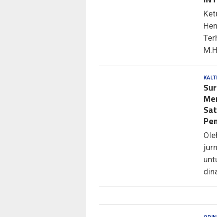
Ket
Hen
Ter
M.H
KALT
Sur
Men
Sat
Pem
Ole
jur
unt
din