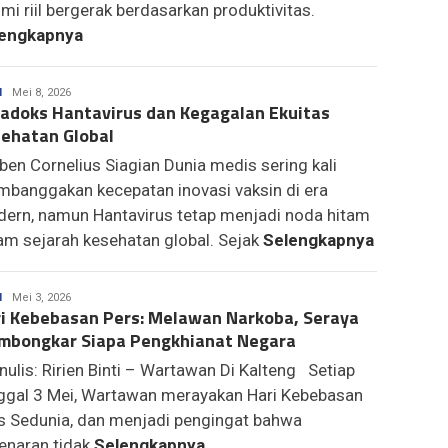
mi riil bergerak berdasarkan produktivitas.
engkapnya
asep
I
Mei 8, 2026
adoks Hantavirus dan Kegagalan Ekuitas
ehatan Global
ben Cornelius Siagian Dunia medis sering kali
banggakan kecepatan inovasi vaksin di era
ern, namun Hantavirus tetap menjadi noda hitam
am sejarah kesehatan global. Sejak
Selengkapnya
Media
I
Mei 3, 2026
i Kebebasan Pers: Melawan Narkoba, Seraya
Dayak
bongkar Siapa Pengkhianat Negara
ulis: Ririen Binti – Wartawan Di Kalteng Setiap
ggal 3 Mei, Wartawan merayakan Hari Kebebasan
s Sedunia, dan menjadi pengingat bahwa
enaran tidak
Selengkapnya