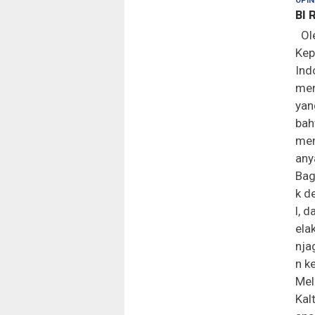
OPIN
BI 
Ole
Kep
Ind
men
yan
bah
men
any
Bag
k d
l, 
ela
nja
n k
Mel
Kal