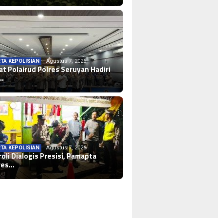
TA KEPOLISIAN
Agustus 7, 2026
at Polairud Polres Seruyan Hadiri
…
TA KEPOLISIAN
Agustus 7, 2026
roli Dialogis Presisi, Pamapta
res…