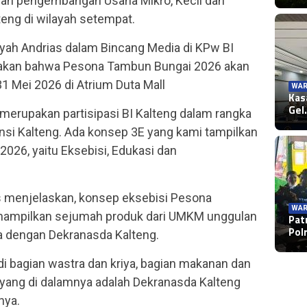
an pengembangan Usaha Mikro, Kecil dan
eng di wilayah setempat.
syah Andrias dalam Bincang Media di KPw BI
takan bahwa Pesona Tambun Bungai 2026 akan
1 Mei 2026 di Atrium Duta Mall
WAR
Kas
Gel
erupakan partisipasi BI Kalteng dalam rangka
si Kalteng. Ada konsep 3E yang kami tampilkan
26, yaitu Eksebisi, Edukasi dan
as menjelaskan, konsep eksebisi Pesona
WAR
ampilkan sejumah produk dari UMKM unggulan
Pat
Pol
a dengan Dekranasda Kalteng.
 bagian wastra dan kriya, bagian makanan dan
 yang di dalamnya adalah Dekranasda Kalteng
nya.