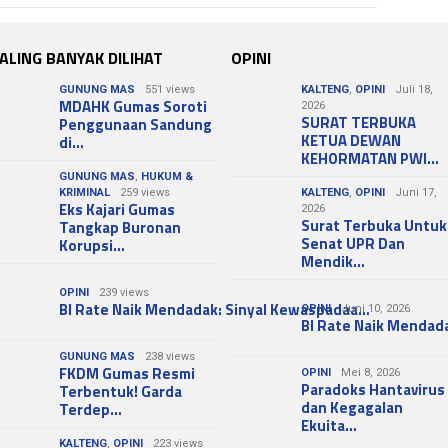
ALING BANYAK DILIHAT
OPINI
GUNUNG MAS
551 views
KALTENG
,
OPINI
Juli 18,
MDAHK Gumas Soroti
2026
SURAT TERBUKA
Penggunaan Sandung
KETUA DEWAN
di…
KEHORMATAN PWI…
GUNUNG MAS
,
HUKUM &
KRIMINAL
259 views
KALTENG
,
OPINI
Juni 17,
Eks Kajari Gumas
2026
Surat Terbuka Untuk
Tangkap Buronan
Senat UPR Dan
Korupsi…
Mendik…
OPINI
239 views
BI Rate Naik Mendadak: Sinyal Kewaspadaa…
OPINI
Juni 10, 2026
BI Rate Naik Mendad
GUNUNG MAS
238 views
FKDM Gumas Resmi
OPINI
Mei 8, 2026
Paradoks Hantavirus
Terbentuk! Garda
dan Kegagalan
Terdep…
Ekuita…
KALTENG
,
OPINI
223 views