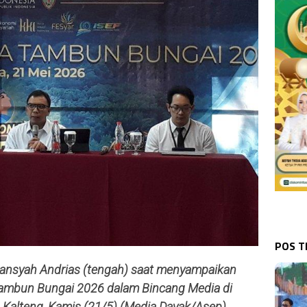
POS 
liansyah Andrias (tengah) saat menyampaikan
 Tambun Bungai 2026 dalam Bincang Media di
 Kalteng, Kamis (21/5).(Media Dayak/Asep)