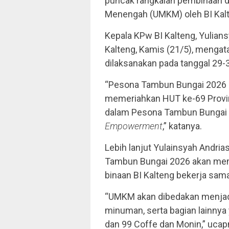
puncak rangkaian pembinaan d
Menengah (UMKM) oleh BI Kalt
Kepala KPw BI Kalteng, Yulian
Kalteng, Kamis (21/5), menga
dilaksanakan pada tanggal 29-3
“Pesona Tambun Bungai 2026 m
memeriahkan HUT ke-69 Provin
dalam Pesona Tambun Bungai 20
Empowerment
,” katanya.
Lebih lanjut Yulainsyah Andri
Tambun Bungai 2026 akan men
binaan BI Kalteng bekerja sam
“UMKM akan dibedakan menjadi
minuman, serta bagian lainnya
dan 99 Coffe dan Monin,” ucap