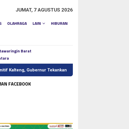
JUMAT, 7 AGUSTUS 2026
S
OLAHRAGA
LAIN
HIBURAN
tawaringin Barat
ntara
ernur Tekankan Kerja Keras dan Kolaborasi
BI Kalteng Ge
MAN FACEBOOK