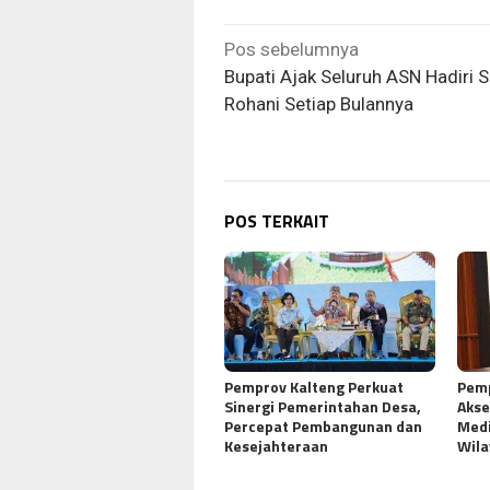
Navigasi
Pos sebelumnya
pos
Bupati Ajak Seluruh ASN Hadiri 
Rohani Setiap Bulannya
POS TERKAIT
Pemprov Kalteng Perkuat
Pemp
Sinergi Pemerintahan Desa,
Akse
Percepat Pembangunan dan
Medi
Kesejahteraan
Wila