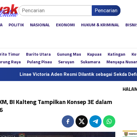
Pencarian
YA
POLITIK
NASIONAL
EKONOMI
HUKUM & KRIMINAL
BISNI
rito Timur
Barito Utara
Gunung Mas
Kapuas
Katingan
Ko
rung Raya
Pulang Pisau
Seruyan
Sukamara
Menyapa Nusa
toria Aden Resmi Dilantik sebagai Sekda Definitif Kalteng, Gub
HALA
, BI Kalteng Tampilkan Konsep 3E dalam
6