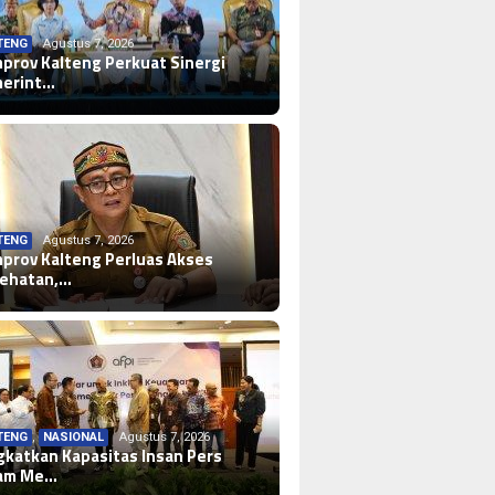
TENG
Agustus 7, 2026
prov Kalteng Perkuat Sinergi
erint…
TENG
Agustus 7, 2026
prov Kalteng Perluas Akses
ehatan,…
TENG
,
NASIONAL
Agustus 7, 2026
gkatkan Kapasitas Insan Pers
am Me…