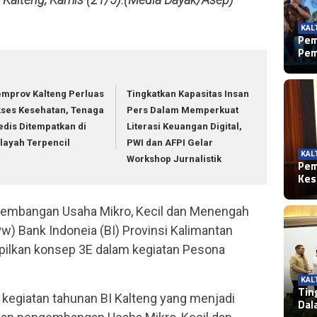
KAL
Pem
Pem
mprov Kalteng Perluas
Tingkatkan Kapasitas Insan
ses Kesehatan, Tenaga
Pers Dalam Memperkuat
dis Ditempatkan di
Literasi Keuangan Digital,
layah Terpencil
PWI dan AFPI Gelar
KAL
Workshop Jurnalistik
Pem
Kes
embangan Usaha Mikro, Kecil dan Menengah
w) Bank Indoneia (BI) Provinsi Kalimantan
ilkan konsep 3E dalam kegiatan Pesona
KAL
Tin
kegiatan tahunan BI Kalteng yang menjadi
Dal