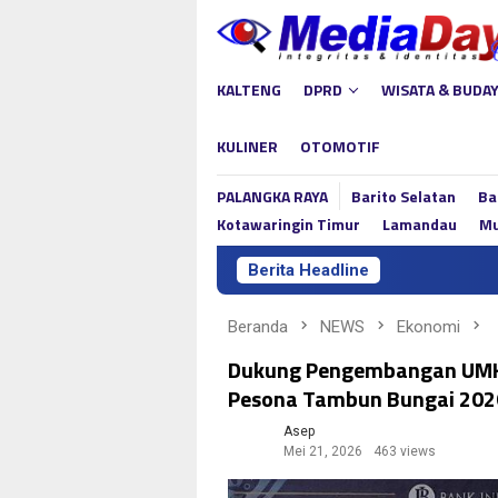
Loncat
ke
konten
KALTENG
DPRD
WISATA & BUDA
KULINER
OTOMOTIF
PALANGKA RAYA
Barito Selatan
Ba
Kotawaringin Timur
Lamandau
Mu
Berita Headline
Linae Vic
Beranda
NEWS
Ekonomi
Dukung Pengembangan UMKM
Pesona Tambun Bungai 202
Asep
Mei 21, 2026
463 views