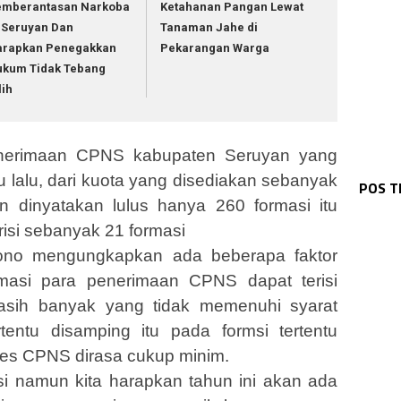
emberantasan Narkoba
Ketahanan Pangan Lewat
 Seruyan Dan
Tanaman Jahe di
arapkan Penegakkan
Pekarangan Warga
ukum Tidak Tebang
lih
nerimaan CPNS kabupaten Seruyan yang
WAR
WAR
Bha
WAR
Pol
WAR
u lalu, dari kuota yang disediakan sebanyak
Pol
Sos
WAR
POS 
Wak
1 K
Kap
Dia
Ke 
an dinyatakan lulus hanya 260 formasi itu
Pa
erisi sebanyak 21 formasi
ono mengungkapkan ada beberapa faktor
masi para penerimaan CPNS dapat terisi
masih banyak yang tidak memenuhi syarat
tentu disamping itu pada formsi tertentu
 tes CPNS dirasa cukup minim.
si namun kita harapkan tahun ini akan ada