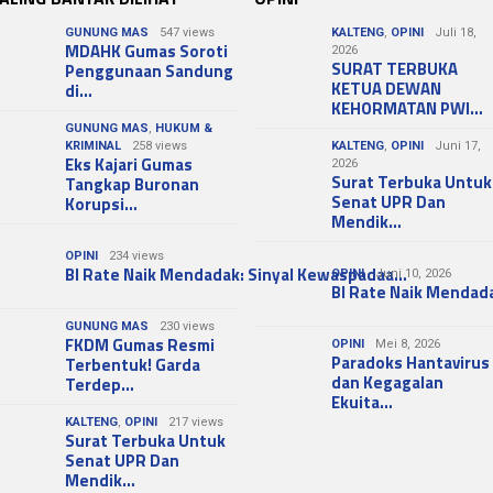
GUNUNG MAS
547 views
KALTENG
,
OPINI
Juli 18,
MDAHK Gumas Soroti
2026
SURAT TERBUKA
Penggunaan Sandung
KETUA DEWAN
di…
KEHORMATAN PWI…
GUNUNG MAS
,
HUKUM &
KRIMINAL
258 views
KALTENG
,
OPINI
Juni 17,
Eks Kajari Gumas
2026
Surat Terbuka Untuk
Tangkap Buronan
Senat UPR Dan
Korupsi…
Mendik…
OPINI
234 views
BI Rate Naik Mendadak: Sinyal Kewaspadaa…
OPINI
Juni 10, 2026
BI Rate Naik Mendad
GUNUNG MAS
230 views
FKDM Gumas Resmi
OPINI
Mei 8, 2026
Paradoks Hantavirus
Terbentuk! Garda
dan Kegagalan
Terdep…
Ekuita…
KALTENG
,
OPINI
217 views
Surat Terbuka Untuk
Senat UPR Dan
Mendik…