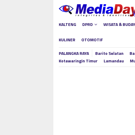
Loncat
ke
konten
KALTENG
DPRD
WISATA & BUDA
KULINER
OTOMOTIF
PALANGKA RAYA
Barito Selatan
Ba
Kotawaringin Timur
Lamandau
Mu