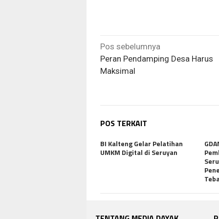
Navigasi
Pos sebelumnya
pos
Peran Pendamping Desa Harus
Maksimal
POS TERKAIT
BI Kalteng Gelar Pelatihan
GDAN
UMKM Digital di Seruyan
Pemb
Seru
Pen
Teba
TENTANG MEDIA DAYAK
P