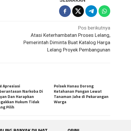
Pos berikutnya
Atasi Keterhambatan Proses Lelang,
Pemerintah Diminta Buat Katalog Harga
Lelang Proyek Pembangunan
 Apresiasi
Polsek Hanau Dorong
erantasan Narkoba Di
Ketahanan Pangan Lewat
yan Dan Harapkan
Tanaman Jahe di Pekarangan
egakkan Hukum Tidak
Warga
ng Pilih
ALING BANYAK DILIHAT
OPINI