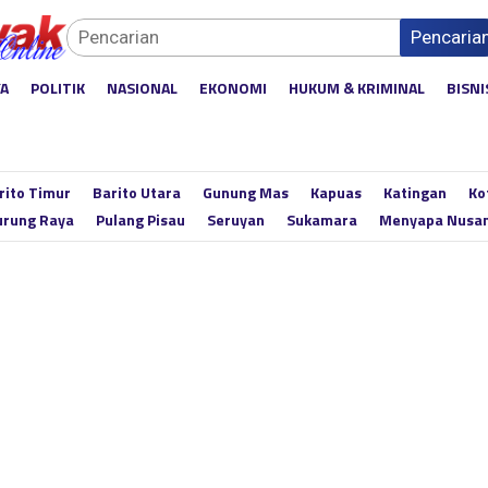
Pencaria
YA
POLITIK
NASIONAL
EKONOMI
HUKUM & KRIMINAL
BISNI
rito Timur
Barito Utara
Gunung Mas
Kapuas
Katingan
Ko
rung Raya
Pulang Pisau
Seruyan
Sukamara
Menyapa Nusa