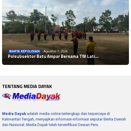
WARTA KEPOLISIAN
Agustus 7, 2026
Polsubsektor Batu Ampar Bersama TNI Lati…
TENTANG MEDIA DAYAK
Media Dayak
adalah media online terlengkap dan terpercaya di
Kalimantan Tengah, menyajikan informasi-informasi seputar Berita Daerah
dan Nasional. Media Dayak telah terverifikasi Dewan Pers.