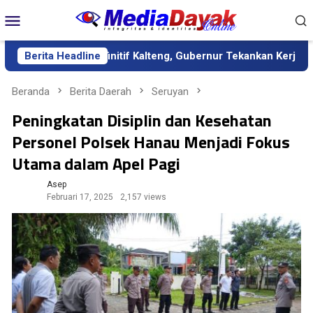
Loncat
Menu
ke
Mobile
konten
da Definitif Kalteng, Gubernur Tekankan Kerja Keras dan Kolabo
Berita Headline
Beranda
Berita Daerah
Seruyan
Peningkatan Disiplin dan Kesehatan
Personel Polsek Hanau Menjadi Fokus
Utama dalam Apel Pagi
Asep
Februari 17, 2025
2,157 views