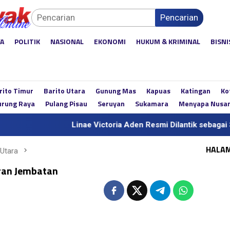
Pencarian
YA
POLITIK
NASIONAL
EKONOMI
HUKUM & KRIMINAL
BISNI
rito Timur
Barito Utara
Gunung Mas
Kapuas
Katingan
Ko
rung Raya
Pulang Pisau
Seruyan
Sukamara
Menyapa Nusa
Linae Victoria Aden Resmi Dilantik sebagai Sekda 
HALA
 Utara
ran Jembatan