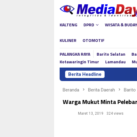
Loncat
ke
konten
KALTENG
DPRD
WISATA & BUDA
KULINER
OTOMOTIF
PALANGKA RAYA
Barito Selatan
Ba
Kotawaringin Timur
Lamandau
Mu
Berita Headline
Beranda
Berita Daerah
Barito
Warga Mukut Minta Peleba
Maret 13, 2019
324 views