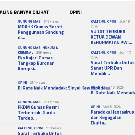
ALING BANYAK DILIHAT
OPINI
GUNUNG MAS
548 views
KALTENG
,
OPINI
Juli 18,
MDAHK Gumas Soroti
2026
SURAT TERBUKA
Penggunaan Sandung
KETUA DEWAN
di…
KEHORMATAN PWI…
GUNUNG MAS
,
HUKUM &
KRIMINAL
258 views
KALTENG
,
OPINI
Juni 17,
Eks Kajari Gumas
2026
Surat Terbuka Untuk
Tangkap Buronan
Senat UPR Dan
Korupsi…
Mendik…
OPINI
234 views
BI Rate Naik Mendadak: Sinyal Kewaspadaa…
OPINI
Juni 10, 2026
BI Rate Naik Mendad
GUNUNG MAS
231 views
FKDM Gumas Resmi
OPINI
Mei 8, 2026
Paradoks Hantavirus
Terbentuk! Garda
dan Kegagalan
Terdep…
Ekuita…
KALTENG
,
OPINI
218 views
Surat Terbuka Untuk