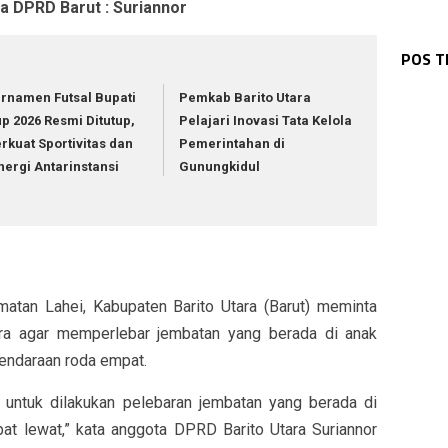
a DPRD Barut : Suriannor
WAR
WAR
Bha
WAR
Pol
WAR
Pol
Sos
WAR
POS 
Wak
1 K
Kap
Dia
Ke 
Pa
rnamen Futsal Bupati
Pemkab Barito Utara
p 2026 Resmi Ditutup,
Pelajari Inovasi Tata Kelola
rkuat Sportivitas dan
Pemerintahan di
nergi Antarinstansi
Gunungkidul
Lahei, Kabupaten Barito Utara (Barut) meminta
ara agar memperlebar jembatan yang berada di anak
kendaraan roda empat.
 untuk dilakukan pelebaran jembatan yang berada di
at lewat,” kata anggota DPRD Barito Utara Suriannor