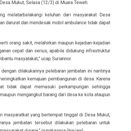
 Desa Mukut, Selasa (12/3) di Muara Teweh.
ang melatarbelakangi keluhan dari masyarakat Desa
daan darurat dan mendesak mobil ambulance tidak dapat
rti orang sakit, melahirkan maupun kejadian-kejadian
anan cepat dan serius, apabila didukung infrastruktur
antu masyatakat,” ucap Suriannor.
, dengan dilakukannya pelebaran jembatan ini nantinya
meningkatkan kemajuan pembangunan di desa. Karena
pat tidak dapat memasuki perkampungan sehingga
g maupun mengangkut barang dari desa ke kota ataupun
an masyaratkat yang bertempat tinggal di Desa Mukut,
ranya jembatan tersebut dilakukan pelebaran untuk
asyarakat disana,” pungkasnya.(lna/aw)