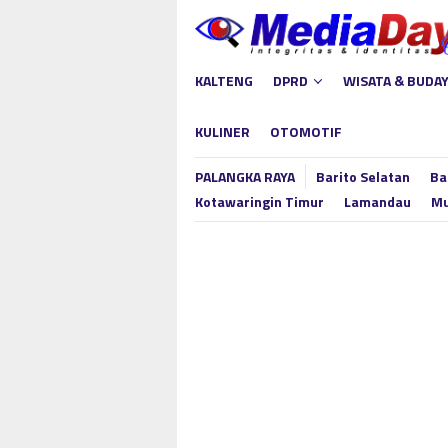
Loncat
ke
konten
KALTENG
DPRD
WISATA & BUDA
KULINER
OTOMOTIF
PALANGKA RAYA
Barito Selatan
Ba
Kotawaringin Timur
Lamandau
Mu