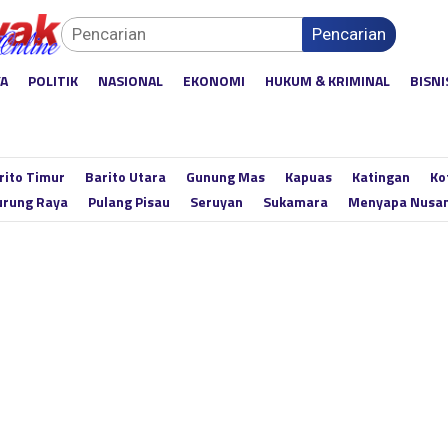
Pencarian
YA
POLITIK
NASIONAL
EKONOMI
HUKUM & KRIMINAL
BISNI
rito Timur
Barito Utara
Gunung Mas
Kapuas
Katingan
Ko
rung Raya
Pulang Pisau
Seruyan
Sukamara
Menyapa Nusa