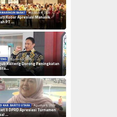
AWARINGIN BARAT
Agustus 6, 2026
ati Kobar Apresiasi Manasik
ah PT …
TENG
Agustus 6, 2026
ub Kalteng Dorong Peningkatan
lita…
D KAB. BARITO UTARA
Agustus 6, 2026
et II DPRD Apresiasi Turnamen
sal …