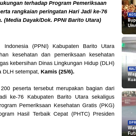
 dukungan terhadap Program Pemeriksaan
erta rangkaian peringatan Hari Jadi ke-76
KOT
Bup
. (Media Dayak/Dok. PPNI Barito Utara)
Umr
l Indonesia (PPNI) Kabupaten Barito Utara
uhan kesehatan dan pemeriksaan kesehatan
tugas kebersihan Dinas Lingkungan Hidup (DLH)
KAL
la DLH setempat,
Kamis (25/6).
Wag
Kua
r 200 peserta tersebut merupakan bagian dari
adi ke-76 Kabupaten Barito Utara sekaligus
rogram Pemeriksaan Kesehatan Gratis (PKG)
ogram Hasil Terbaik Cepat (PHTC) Presiden
DPR
Wak
Fut