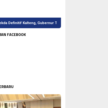
 Kalteng, Gubernur Tekankan Kerja Keras dan Kolaborasi
MAN FACEBOOK
TENG
Agustus 6, 2026
ani Muda Jadi Kunci Swasembada
ngan…
TERBARU