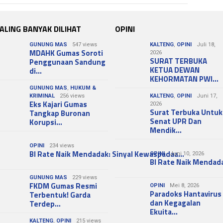
ALING BANYAK DILIHAT
OPINI
GUNUNG MAS
547 views
KALTENG
,
OPINI
Juli 18,
MDAHK Gumas Soroti
2026
SURAT TERBUKA
Penggunaan Sandung
KETUA DEWAN
di…
KEHORMATAN PWI…
GUNUNG MAS
,
HUKUM &
KRIMINAL
256 views
KALTENG
,
OPINI
Juni 17,
Eks Kajari Gumas
2026
Surat Terbuka Untuk
Tangkap Buronan
Senat UPR Dan
Korupsi…
Mendik…
OPINI
234 views
BI Rate Naik Mendadak: Sinyal Kewaspadaa…
OPINI
Juni 10, 2026
BI Rate Naik Mendad
GUNUNG MAS
229 views
FKDM Gumas Resmi
OPINI
Mei 8, 2026
Paradoks Hantavirus
Terbentuk! Garda
dan Kegagalan
Terdep…
Ekuita…
KALTENG
,
OPINI
215 views