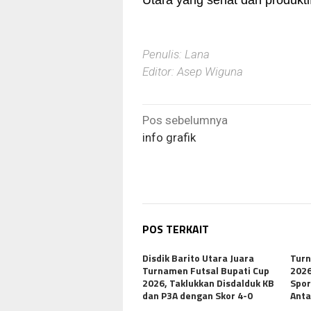
Utara yang sehat dan produktif
Penulis: Lana
Editor: Asep Wiguna
Navigasi
Pos sebelumnya
pos
info grafik
POS TERKAIT
Disdik Barito Utara Juara
Turn
Turnamen Futsal Bupati Cup
2026
2026, Taklukkan Disdalduk KB
Spor
dan P3A dengan Skor 4-0
Anta