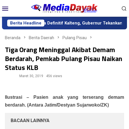
Loncat
Menu
ke
Mobile
konten
 sebagai Sekda Definitif Kalteng, Gubernur Tekankan Kerja Kera
Berita Headline
Beranda
Berita Daerah
Pulang Pisau
Tiga Orang Meninggal Akibat Demam
Berdarah, Pemkab Pulang Pisau Naikan
Status KLB
Maret 30, 2019
456 views
Ilustrasi – Pasien anak yang terserang demam
berdarah. (Antara Jatim/Destyan Sujarwoko/ZK)
BACAAN LAINNYA