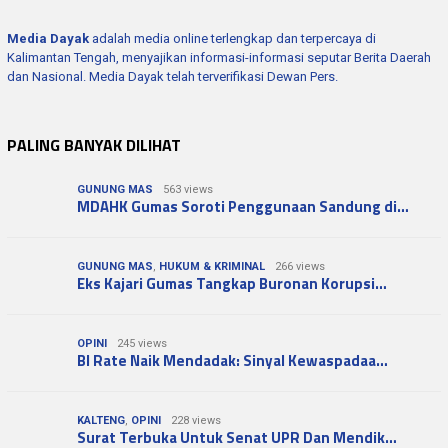
Media Dayak
adalah media online terlengkap dan terpercaya di
Kalimantan Tengah, menyajikan informasi-informasi seputar Berita Daerah
dan Nasional. Media Dayak telah terverifikasi Dewan Pers.
PALING BANYAK DILIHAT
GUNUNG MAS
563 views
MDAHK Gumas Soroti Penggunaan Sandung di…
GUNUNG MAS
,
HUKUM & KRIMINAL
266 views
Eks Kajari Gumas Tangkap Buronan Korupsi…
OPINI
245 views
BI Rate Naik Mendadak: Sinyal Kewaspadaa…
KALTENG
,
OPINI
228 views
Surat Terbuka Untuk Senat UPR Dan Mendik…