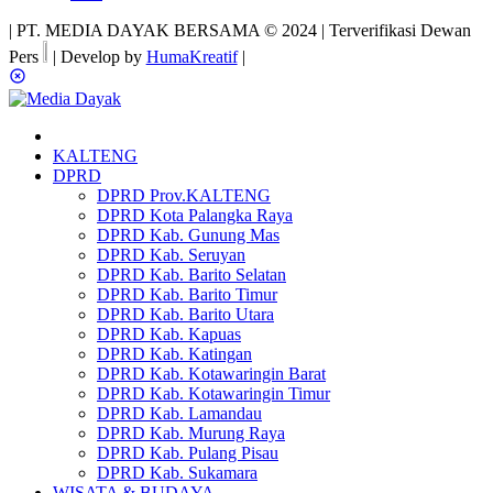
| PT. MEDIA DAYAK BERSAMA © 2024 | Terverifikasi Dewan
Pers
| Develop by
HumaKreatif
|
KALTENG
DPRD
DPRD Prov.KALTENG
DPRD Kota Palangka Raya
DPRD Kab. Gunung Mas
DPRD Kab. Seruyan
DPRD Kab. Barito Selatan
DPRD Kab. Barito Timur
DPRD Kab. Barito Utara
DPRD Kab. Kapuas
DPRD Kab. Katingan
DPRD Kab. Kotawaringin Barat
DPRD Kab. Kotawaringin Timur
DPRD Kab. Lamandau
DPRD Kab. Murung Raya
DPRD Kab. Pulang Pisau
DPRD Kab. Sukamara
WISATA & BUDAYA