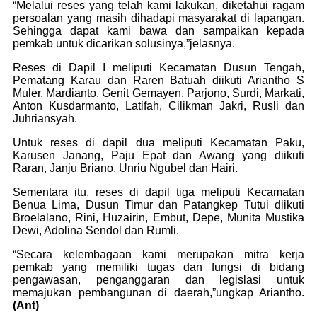
“Melalui reses yang telah kami lakukan, diketahui ragam
persoalan yang masih dihadapi masyarakat di lapangan.
Sehingga dapat kami bawa dan sampaikan kepada
pemkab untuk dicarikan solusinya,”jelasnya.
Reses di Dapil I meliputi Kecamatan Dusun Tengah,
Pematang Karau dan Raren Batuah diikuti Ariantho S
Muler, Mardianto, Genit Gemayen, Parjono, Surdi, Markati,
Anton Kusdarmanto, Latifah, Cilikman Jakri, Rusli dan
Juhriansyah.
Untuk reses di dapil dua meliputi Kecamatan Paku,
Karusen Janang, Paju Epat dan Awang yang diikuti
Raran, Janju Briano, Unriu Ngubel dan Hairi.
Sementara itu, reses di dapil tiga meliputi Kecamatan
Benua Lima, Dusun Timur dan Patangkep Tutui diikuti
Broelalano, Rini, Huzairin, Embut, Depe, Munita Mustika
Dewi, Adolina Sendol dan Rumli.
“Secara kelembagaan kami merupakan mitra kerja
pemkab yang memiliki tugas dan fungsi di bidang
pengawasan, penganggaran dan legislasi untuk
memajukan pembangunan di daerah,”ungkap Ariantho.
(Ant)