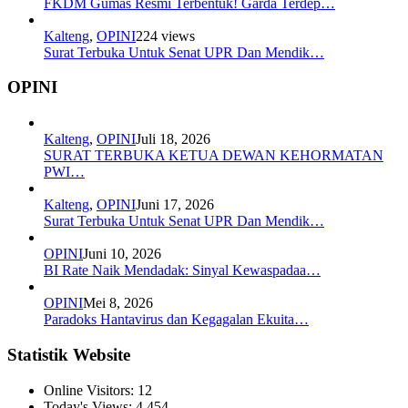
FKDM Gumas Resmi Terbentuk! Garda Terdep…
Kalteng
,
OPINI
224 views
Surat Terbuka Untuk Senat UPR Dan Mendik…
OPINI
Kalteng
,
OPINI
Juli 18, 2026
SURAT TERBUKA KETUA DEWAN KEHORMATAN
PWI…
Kalteng
,
OPINI
Juni 17, 2026
Surat Terbuka Untuk Senat UPR Dan Mendik…
OPINI
Juni 10, 2026
BI Rate Naik Mendadak: Sinyal Kewaspadaa…
OPINI
Mei 8, 2026
Paradoks Hantavirus dan Kegagalan Ekuita…
Statistik Website
Online Visitors:
12
Today's Views:
4,454