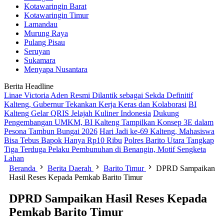
Kotawaringin Barat
Kotawaringin Timur
Lamandau
Murung Raya
Pulang Pisau
Seruyan
Sukamara
Menyapa Nusantara
Berita Headline
Linae Victoria Aden Resmi Dilantik sebagai Sekda Definitif
Kalteng, Gubernur Tekankan Kerja Keras dan Kolaborasi
BI
Kalteng Gelar QRIS Jelajah Kuliner Indonesia
Dukung
Pengembangan UMKM, BI Kalteng Tampilkan Konsep 3E dalam
Pesona Tambun Bungai 2026
Hari Jadi ke-69 Kalteng, Mahasiswa
Bisa Tebus Bapok Hanya Rp10 Ribu
Polres Barito Utara Tangkap
Tiga Terduga Pelaku Pembunuhan di Benangin, Motif Sengketa
Lahan
Beranda
Berita Daerah
Barito Timur
DPRD Sampaikan
Hasil Reses Kepada Pemkab Barito Timur
DPRD Sampaikan Hasil Reses Kepada
Pemkab Barito Timur