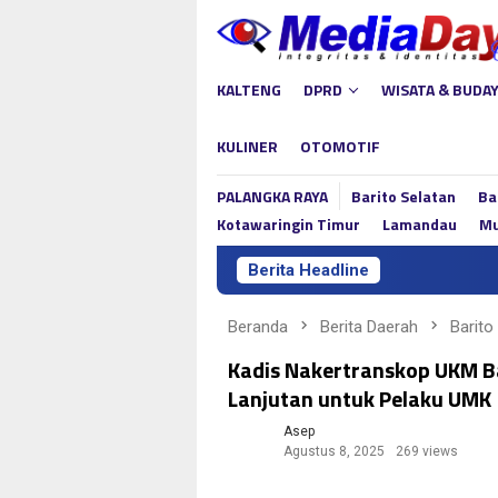
Loncat
ke
konten
KALTENG
DPRD
WISATA & BUDA
KULINER
OTOMOTIF
PALANGKA RAYA
Barito Selatan
Ba
Kotawaringin Timur
Lamandau
Mu
Berita Headline
Beranda
Berita Daerah
Barito
Kadis Nakertranskop UKM B
Lanjutan untuk Pelaku UMK
Asep
Agustus 8, 2025
269 views