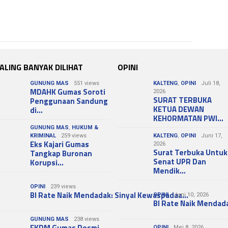
ALING BANYAK DILIHAT
OPINI
GUNUNG MAS
551 views
KALTENG
,
OPINI
Juli 18,
MDAHK Gumas Soroti
2026
SURAT TERBUKA
Penggunaan Sandung
KETUA DEWAN
di…
KEHORMATAN PWI…
GUNUNG MAS
,
HUKUM &
KRIMINAL
259 views
KALTENG
,
OPINI
Juni 17,
Eks Kajari Gumas
2026
Surat Terbuka Untuk
Tangkap Buronan
Senat UPR Dan
Korupsi…
Mendik…
OPINI
239 views
BI Rate Naik Mendadak: Sinyal Kewaspadaa…
OPINI
Juni 10, 2026
BI Rate Naik Mendad
GUNUNG MAS
238 views
FKDM Gumas Resmi
OPINI
Mei 8, 2026