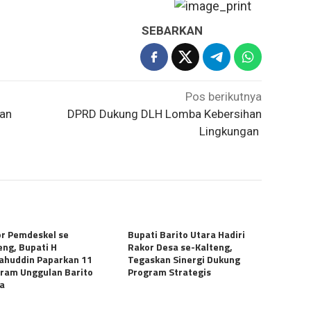
SEBARKAN
Pos berikutnya
tan
DPRD Dukung DLH Lomba Kebersihan
Lingkungan
r Pemdeskel se
Bupati Barito Utara Hadiri
eng, Bupati H
Rakor Desa se-Kalteng,
ahuddin Paparkan 11
Tegaskan Sinergi Dukung
ram Unggulan Barito
Program Strategis
ra