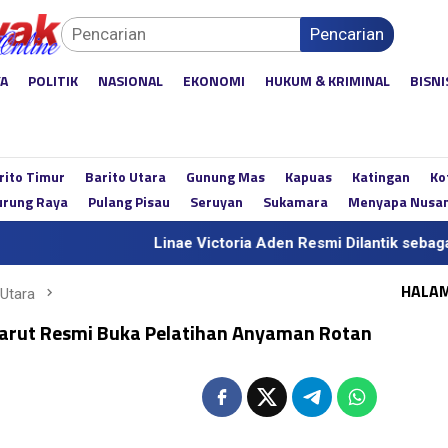
Pencarian
YA
POLITIK
NASIONAL
EKONOMI
HUKUM & KRIMINAL
BISNI
rito Timur
Barito Utara
Gunung Mas
Kapuas
Katingan
Ko
rung Raya
Pulang Pisau
Seruyan
Sukamara
Menyapa Nusa
Linae Victoria Aden Resmi Dilantik sebagai Sekda D
HALA
 Utara
arut Resmi Buka Pelatihan Anyaman Rotan