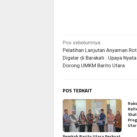
Navigasi
Pos sebelumnya
pos
Pelatihan Lanjutan Anyaman Ro
Digelar di Barakati : Upaya Nyata
Dorong UMKM Barito Utara
POS TERKAIT
Rako
Kalt
Shal
Prog
Uta
Pemkab Barito Utara Perkuat