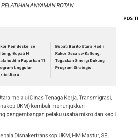
 PELATIHAN ANYAMAN ROTAN
PUL
WAR
Pol
WAR
Bha
WAR
Bha
Ka
WAR
POS 
Pol
Tu
Pol
Sa
Im
TNI
kor Pemdeskel se
Bupati Barito Utara Hadiri
lteng, Bupati H
Rakor Desa se-Kalteng,
alahuddin Paparkan 11
Tegaskan Sinergi Dukung
rogram Unggulan
Program Strategis
rito Utara
ara melalui Dinas Tenaga Kerja, Transmigrasi,
ranskop UKM) kembali menunjukkan
 pengembangan pelaku usaha mikro dan kecil
Kepala Disnakertranskop UKM, HM Mastur, SE,