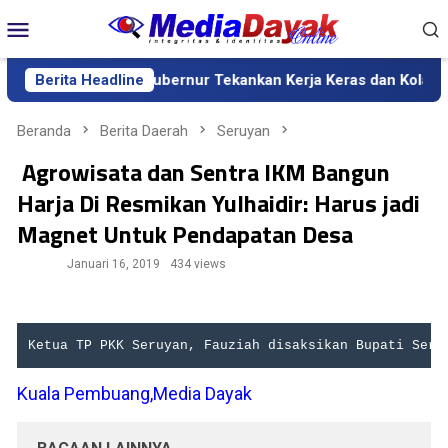
Loncat
Menu
ke
Mobile
konten
initif Kalteng, Gubernur Tekankan Kerja Keras dan Kolaborasi
Berita Headline
Beranda
Berita Daerah
Seruyan
Agrowisata dan Sentra IKM Bangun
Harja Di Resmikan Yulhaidir: Harus jadi
Magnet Untuk Pendapatan Desa
Januari 16, 2019
434 views
Ketua TP PKK Seruyan, Fauziah disaksikan Bupati Seru
Kuala Pembuang,Media Dayak