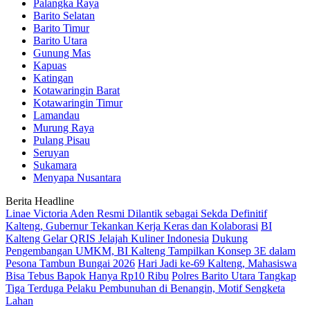
Palangka Raya
Barito Selatan
Barito Timur
Barito Utara
Gunung Mas
Kapuas
Katingan
Kotawaringin Barat
Kotawaringin Timur
Lamandau
Murung Raya
Pulang Pisau
Seruyan
Sukamara
Menyapa Nusantara
Berita Headline
Linae Victoria Aden Resmi Dilantik sebagai Sekda Definitif
Kalteng, Gubernur Tekankan Kerja Keras dan Kolaborasi
BI
Kalteng Gelar QRIS Jelajah Kuliner Indonesia
Dukung
Pengembangan UMKM, BI Kalteng Tampilkan Konsep 3E dalam
Pesona Tambun Bungai 2026
Hari Jadi ke-69 Kalteng, Mahasiswa
Bisa Tebus Bapok Hanya Rp10 Ribu
Polres Barito Utara Tangkap
Tiga Terduga Pelaku Pembunuhan di Benangin, Motif Sengketa
Lahan