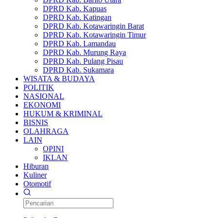
DPRD Kab. Kapuas
DPRD Kab. Katingan
DPRD Kab. Kotawaringin Barat
DPRD Kab. Kotawaringin Timur
DPRD Kab. Lamandau
DPRD Kab. Murung Raya
DPRD Kab. Pulang Pisau
DPRD Kab. Sukamara
WISATA & BUDAYA
POLITIK
NASIONAL
EKONOMI
HUKUM & KRIMINAL
BISNIS
OLAHRAGA
LAIN
OPINI
IKLAN
Hiburan
Kuliner
Otomotif