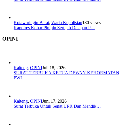
Kotawaringin Barat
,
Warta Kepolisian
180 views
Kapolres Kobar Pimpin Sertijab Delapan P…
OPINI
Kalteng
,
OPINI
Juli 18, 2026
SURAT TERBUKA KETUA DEWAN KEHORMATAN
PWI…
Kalteng
,
OPINI
Juni 17, 2026
Surat Terbuka Untuk Senat UPR Dan Mendik…