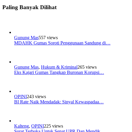
Paling Banyak Dilihat
Gunung Mas
557 views
MDAHK Gumas Soroti Penggunaan Sandung di…
Gunung Mas
,
Hukum & Kriminal
265 views
Eks Kajari Gumas Tangkap Buronan Korupsi…
OPINI
243 views
BI Rate Naik Mendadak: Sinyal Kewaspadaa…
Kalteng
,
OPINI
225 views
Surat Terbuka Untuk Senat UPR Dan Mendik…