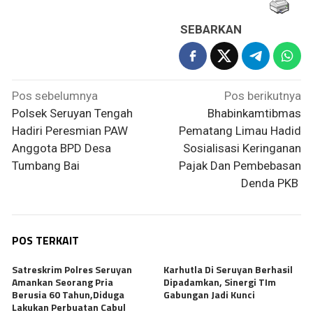
SEBARKAN
Navigasi
Pos sebelumnya
Pos berikutnya
pos
Polsek Seruyan Tengah
Bhabinkamtibmas
Hadiri Peresmian PAW
Pematang Limau Hadid
Anggota BPD Desa
Sosialisasi Keringanan
Tumbang Bai
Pajak Dan Pembebasan
Denda PKB
POS TERKAIT
Satreskrim Polres Seruyan
Karhutla Di Seruyan Berhasil
Amankan Seorang Pria
Dipadamkan, Sinergi TIm
Berusia 60 Tahun,Diduga
Gabungan Jadi Kunci
Lakukan Perbuatan Cabul