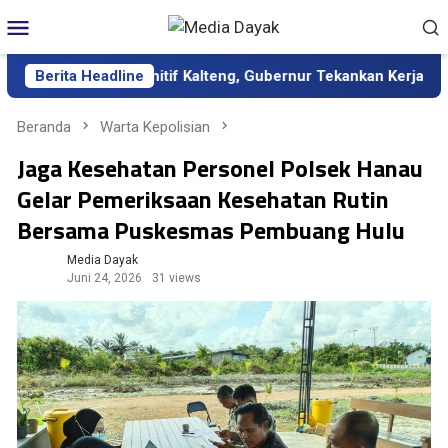
Loncat
Menu
ke
Mobile
konten
bagai Sekda Definitif Kalteng, Gubernur Tekankan Kerja Keras d
Berita Headline
Beranda
Warta Kepolisian
Jaga Kesehatan Personel Polsek Hanau
Gelar Pemeriksaan Kesehatan Rutin
Bersama Puskesmas Pembuang Hulu
Media Dayak
Juni 24, 2026
31 views