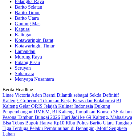
Palangka Raya
Barito Selatan
Barito Timur
Barito Utara
Gunung Mas
Kapuas
Katingan
Kotawaringin Barat
Kotawaringin Timur
Lamandau
Murung Raya
Pulang Pisau
Seruyan
Sukamara
Menyapa Nusantara
Berita Headline
Linae Victoria Aden Resmi Dilantik sebagai Sekda Definitif
Kalteng, Gubernur Tekankan Kerja Keras dan Kolaborasi
BI
Kalteng Gelar QRIS Jelajah Kuliner Indonesia
Dukung
Pengembangan UMKM, BI Kalteng Tampilkan Konsep 3E dalam
Pesona Tambun Bungai 2026
Hari Jadi ke-69 Kalteng, Mahasiswa
Bisa Tebus Bapok Hanya Rp10 Ribu
Polres Barito Utara Tangkap
Tiga Terduga Pelaku Pembunuhan di Benangin, Motif Sengketa
Lahan