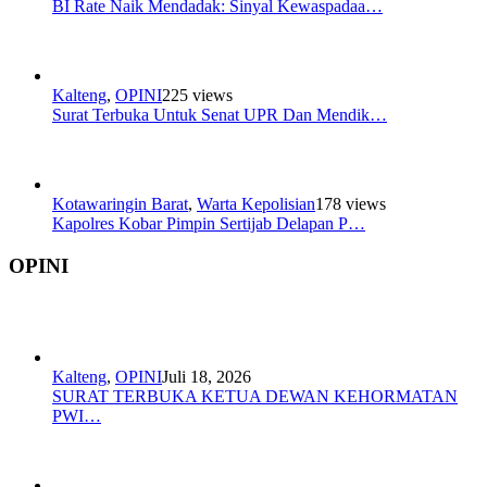
BI Rate Naik Mendadak: Sinyal Kewaspadaa…
Kalteng
,
OPINI
225 views
Surat Terbuka Untuk Senat UPR Dan Mendik…
Kotawaringin Barat
,
Warta Kepolisian
178 views
Kapolres Kobar Pimpin Sertijab Delapan P…
OPINI
Kalteng
,
OPINI
Juli 18, 2026
SURAT TERBUKA KETUA DEWAN KEHORMATAN
PWI…