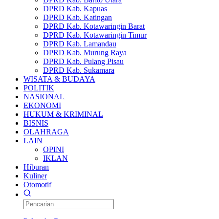
DPRD Kab. Kapuas
DPRD Kab. Katingan
DPRD Kab. Kotawaringin Barat
DPRD Kab. Kotawaringin Timur
DPRD Kab. Lamandau
DPRD Kab. Murung Raya
DPRD Kab. Pulang Pisau
DPRD Kab. Sukamara
WISATA & BUDAYA
POLITIK
NASIONAL
EKONOMI
HUKUM & KRIMINAL
BISNIS
OLAHRAGA
LAIN
OPINI
IKLAN
Hiburan
Kuliner
Otomotif