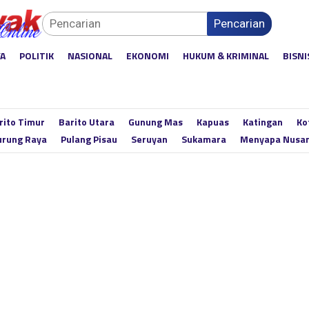
Pencarian
YA
POLITIK
NASIONAL
EKONOMI
HUKUM & KRIMINAL
BISNI
rito Timur
Barito Utara
Gunung Mas
Kapuas
Katingan
Ko
rung Raya
Pulang Pisau
Seruyan
Sukamara
Menyapa Nusa