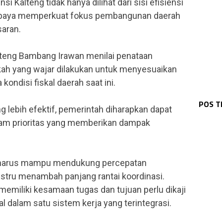
i Kalteng tidak hanya dilihat dari sisi efisiensi
ai upaya memperkuat fokus pembangunan daerah
saran.
lteng Bambang Irawan menilai penataan
ah yang wajar dilakukan untuk menyesuaikan
ondisi fiskal daerah saat ini.
WAR
WAR
Tim
WAR
Pat
WAR
Pat
Dan
WAR
POS 
Pam
Pol
Lat
Ser
g lebih efektif, pemerintah diharapkan dapat
Lak
Ser
ram prioritas yang memberikan dampak
 harus mampu mendukung percepatan
stru menambah panjang rantai koordinasi.
 memiliki kesamaan tugas dan tujuan perlu dikaji
al dalam satu sistem kerja yang terintegrasi.