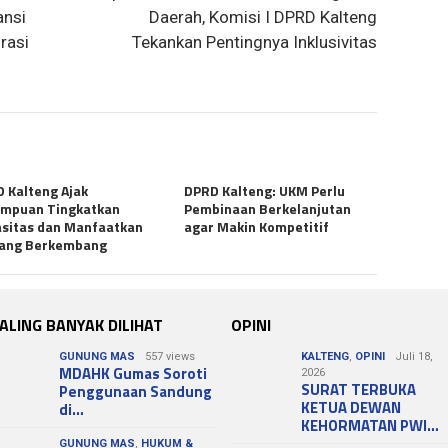
ansi
Daerah, Komisi I DPRD Kalteng
rasi
Tekankan Pentingnya Inklusivitas
 Kalteng Ajak
DPRD Kalteng: UKM Perlu
empuan Tingkatkan
Pembinaan Berkelanjutan
sitas dan Manfaatkan
agar Makin Kompetitif
uang Berkembang
ALING BANYAK DILIHAT
OPINI
GUNUNG MAS
557 views
KALTENG
,
OPINI
Juli 18,
MDAHK Gumas Soroti
2026
SURAT TERBUKA
Penggunaan Sandung
KETUA DEWAN
di…
KEHORMATAN PWI…
GUNUNG MAS
,
HUKUM &