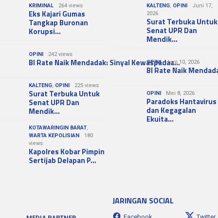
KRIMINAL
264 views
KALTENG
,
OPINI
Juni 17,
Eks Kajari Gumas
2026
Surat Terbuka Untuk
Tangkap Buronan
Senat UPR Dan
Korupsi…
Mendik…
OPINI
242 views
BI Rate Naik Mendadak: Sinyal Kewaspadaa…
OPINI
Juni 10, 2026
BI Rate Naik Mendad
KALTENG
,
OPINI
225 views
Surat Terbuka Untuk
OPINI
Mei 8, 2026
Paradoks Hantavirus
Senat UPR Dan
dan Kegagalan
Mendik…
Ekuita…
KOTAWARINGIN BARAT
,
WARTA KEPOLISIAN
180
views
Kapolres Kobar Pimpin
Sertijab Delapan P…
JARINGAN SOCIAL
Facebook
Twitter
MEDIA PARTNER