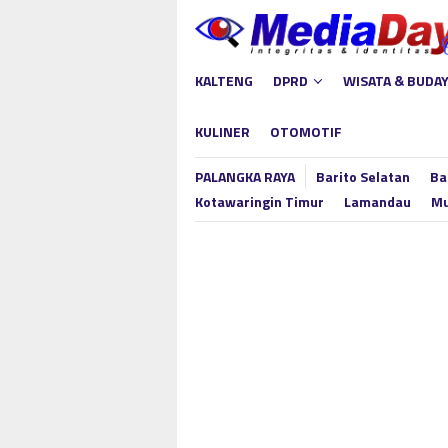
Loncat
ke
konten
KALTENG
DPRD
WISATA & BUDA
KULINER
OTOMOTIF
PALANGKA RAYA
Barito Selatan
Ba
Kotawaringin Timur
Lamandau
Mu