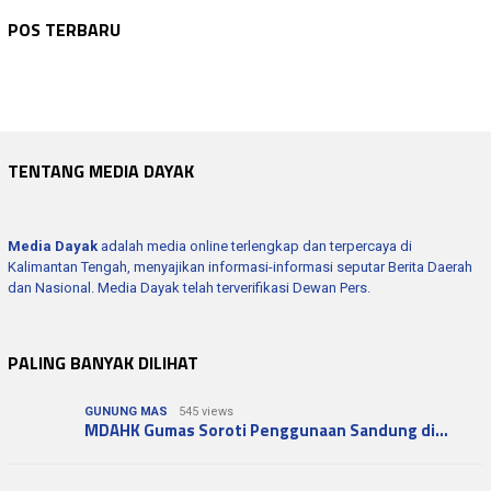
KALTENG
,
KATINGAN
Agustus 6, 2026
DPRD PROV.KALTENG
Agustus 6, 2026
Pemprov Kalteng Matangkan Persiapan MTQH…
WARTA KEPOLISIAN
Agustus 6, 2026
POS TERBARU
Ampera AY Mebas Tegaskan DPRD Kalteng Te…
WARTA KEPOLISIAN
Agustus 6, 2026
Bhabinkamtibmas Sosialisasikan Larangan …
WARTA KEPOLISIAN
Agustus 6, 2026
Polres Seruyan Ikuti Entry Meeting Penil…
Polres Seruyan Ikuti Pembinaan Rohani Ag…
TENTANG MEDIA DAYAK
Media Dayak
adalah media online terlengkap dan terpercaya di
Kalimantan Tengah, menyajikan informasi-informasi seputar Berita Daerah
dan Nasional. Media Dayak telah terverifikasi Dewan Pers.
PALING BANYAK DILIHAT
GUNUNG MAS
545 views
MDAHK Gumas Soroti Penggunaan Sandung di…