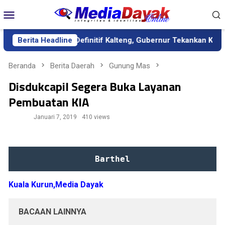
Loncat
Menu
ke
Mobile
konten
ik sebagai Sekda Definitif Kalteng, Gubernur Tekankan Kerja Ker
Berita Headline
Beranda
Berita Daerah
Gunung Mas
Disdukcapil Segera Buka Layanan
Pembuatan KIA
Januari 7, 2019
410 views
Barthel
Kuala Kurun,Media Dayak
BACAAN LAINNYA