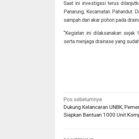
Saat ini investigasi terus dilanj
Panarung, Kecamatan Pahandut. Da
sampah dan akar pohon pada drain
“Kegiatan ini dilaksanakan seja
serta menjaga drainase yang sudah 
Navigasi
Pos sebelumnya
pos
Dukung Kelancaran UNBK, Pemer
Siapkan Bantuan 1000 Unit Kom