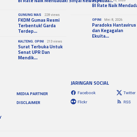
BI Rate Naik Mendadak: Sinyal Kewaspadaa…
OPINI
Juni 10, 2026
BI Rate Naik Mendad
GUNUNG MAS
228 views
FKDM Gumas Resmi
OPINI
Mei 8, 2026
Paradoks Hantavirus
Terbentuk! Garda
dan Kegagalan
Terdep…
Ekuita…
KALTENG
,
OPINI
213 views
Surat Terbuka Untuk
Senat UPR Dan
Mendik…
JARINGAN SOCIAL
Facebook
Twitter
MEDIA PARTNER
Flickr
RSS
DISCLAIMER
Y