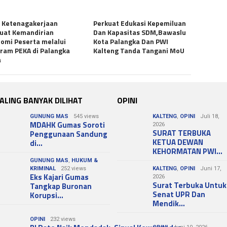
 Ketenagakerjaan
Perkuat Edukasi Kepemiluan
uat Kemandirian
Dan Kapasitas SDM,Bawaslu
omi Peserta melalui
Kota Palangka Dan PWI
ram PEKA di Palangka
Kalteng Tanda Tangani MoU
a
ALING BANYAK DILIHAT
OPINI
GUNUNG MAS
545 views
KALTENG
,
OPINI
Juli 18,
MDAHK Gumas Soroti
2026
SURAT TERBUKA
Penggunaan Sandung
KETUA DEWAN
di…
KEHORMATAN PWI…
GUNUNG MAS
,
HUKUM &
KRIMINAL
252 views
KALTENG
,
OPINI
Juni 17,
Eks Kajari Gumas
2026
Surat Terbuka Untuk
Tangkap Buronan
Senat UPR Dan
Korupsi…
Mendik…
OPINI
232 views