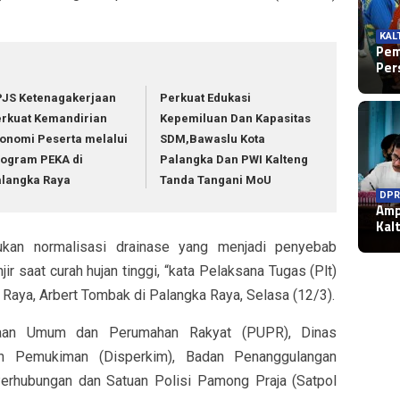
KAL
Pem
Per
JS Ketenagakerjaan
Perkuat Edukasi
rkuat Kemandirian
Kepemiluan Dan Kapasitas
onomi Peserta melalui
SDM,Bawaslu Kota
ogram PEKA di
Palangka Dan PWI Kalteng
langka Raya
Tanda Tangani MoU
DPR
WAR
Amp
WAR
Bha
WAR
Pol
Kal
Pol
Lar
Pen
Roh
kan normalisasi drainase yang menjadi penyebab
ir saat curah hujan tinggi, “kata Pelaksana Tugas (Plt)
aya, Arbert Tombak di Palangka Raya, Selasa (12/3).
jaan Umum dan Perumahan Rakyat (PUPR), Dinas
 Pemukiman (Disperkim), Badan Penanggulangan
erhubungan dan Satuan Polisi Pamong Praja (Satpol