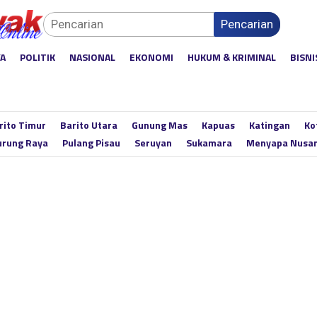
Pencarian
YA
POLITIK
NASIONAL
EKONOMI
HUKUM & KRIMINAL
BISNI
rito Timur
Barito Utara
Gunung Mas
Kapuas
Katingan
Ko
rung Raya
Pulang Pisau
Seruyan
Sukamara
Menyapa Nusa