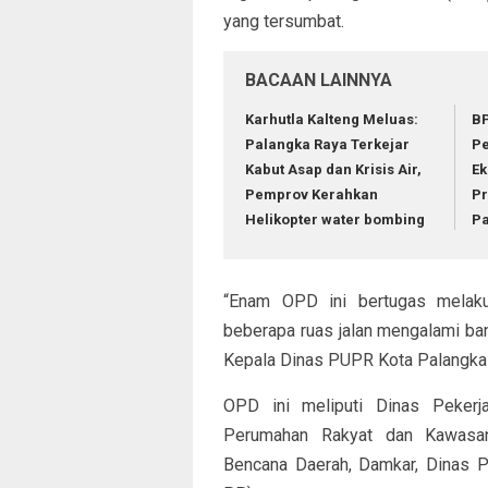
yang tersumbat.
BACAAN LAINNYA
Karhutla Kalteng Meluas:
BP
Palangka Raya Terkejar
Pe
Kabut Asap dan Krisis Air,
Ek
Pemprov Kerahkan
Pr
Helikopter water bombing
Pa
“Enam OPD ini bertugas melaku
beberapa ruas jalan mengalami banj
Kepala Dinas PUPR Kota Palangka R
OPD ini meliputi Dinas Peker
Perumahan Rakyat dan Kawasan
Bencana Daerah, Damkar, Dinas P