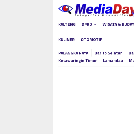
Loncat
ke
konten
KALTENG
DPRD
WISATA & BUDA
KULINER
OTOMOTIF
PALANGKA RAYA
Barito Selatan
Ba
Kotawaringin Timur
Lamandau
Mu