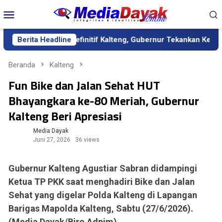
Loncat
Menu
ke
Mobile
konten
 sebagai Sekda Definitif Kalteng, Gubernur Tekankan Kerja Kera
Berita Headline
Beranda
Kalteng
Fun Bike dan Jalan Sehat HUT
Bhayangkara ke-80 Meriah, Gubernur
Kalteng Beri Apresiasi
Media Dayak
Juni 27, 2026
36 views
Gubernur Kalteng Agustiar Sabran didampingi
Ketua TP PKK saat menghadiri Bike dan Jalan
Sehat yang digelar Polda Kalteng di Lapangan
Barigas Mapolda Kalteng, Sabtu (27/6/2026).
(Media Dayak/Biro Adpim)