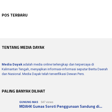
DPRD KAB. GUNUNG MAS
Agustus 6, 2026
GUNUNG MAS
Agustus 6, 2026
Raya Apresiasi Reaktivasi Layanan Admind…
GUNUNG MAS
Agustus 6, 2026
POS TERBARU
Bupati Jaya Sebut Dirinya Lakukan Intros…
KALTENG
Agustus 6, 2026
SPBU Kuala Kurun Buka Suara Soal Antrean…
KOTAWARINGIN BARAT
Agustus 6, 2026
Petani Muda Jadi Kunci Swasembada Pangan…
Bupati Kobar Apresiasi Manasik Umrah PT …
TENTANG MEDIA DAYAK
Media Dayak
adalah media online terlengkap dan terpercaya di
Kalimantan Tengah, menyajikan informasi-informasi seputar Berita Daerah
dan Nasional. Media Dayak telah terverifikasi Dewan Pers.
PALING BANYAK DILIHAT
GUNUNG MAS
547 views
MDAHK Gumas Soroti Penggunaan Sandung di…