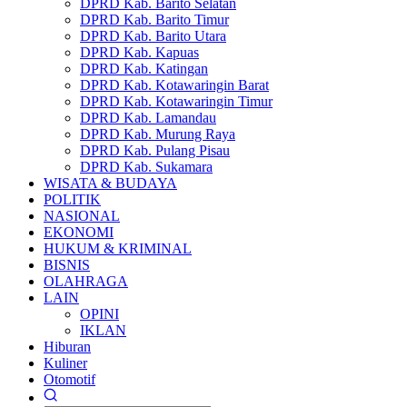
DPRD Kab. Barito Selatan
DPRD Kab. Barito Timur
DPRD Kab. Barito Utara
DPRD Kab. Kapuas
DPRD Kab. Katingan
DPRD Kab. Kotawaringin Barat
DPRD Kab. Kotawaringin Timur
DPRD Kab. Lamandau
DPRD Kab. Murung Raya
DPRD Kab. Pulang Pisau
DPRD Kab. Sukamara
WISATA & BUDAYA
POLITIK
NASIONAL
EKONOMI
HUKUM & KRIMINAL
BISNIS
OLAHRAGA
LAIN
OPINI
IKLAN
Hiburan
Kuliner
Otomotif