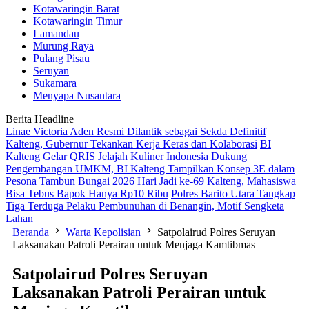
Kotawaringin Barat
Kotawaringin Timur
Lamandau
Murung Raya
Pulang Pisau
Seruyan
Sukamara
Menyapa Nusantara
Berita Headline
Linae Victoria Aden Resmi Dilantik sebagai Sekda Definitif
Kalteng, Gubernur Tekankan Kerja Keras dan Kolaborasi
BI
Kalteng Gelar QRIS Jelajah Kuliner Indonesia
Dukung
Pengembangan UMKM, BI Kalteng Tampilkan Konsep 3E dalam
Pesona Tambun Bungai 2026
Hari Jadi ke-69 Kalteng, Mahasiswa
Bisa Tebus Bapok Hanya Rp10 Ribu
Polres Barito Utara Tangkap
Tiga Terduga Pelaku Pembunuhan di Benangin, Motif Sengketa
Lahan
Beranda
Warta Kepolisian
Satpolairud Polres Seruyan
Laksanakan Patroli Perairan untuk Menjaga Kamtibmas
Satpolairud Polres Seruyan
Laksanakan Patroli Perairan untuk