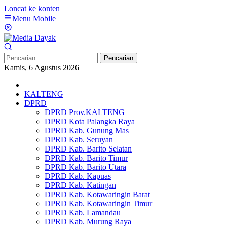
Loncat ke konten
Menu Mobile
Pencarian
Kamis, 6 Agustus 2026
KALTENG
DPRD
DPRD Prov.KALTENG
DPRD Kota Palangka Raya
DPRD Kab. Gunung Mas
DPRD Kab. Seruyan
DPRD Kab. Barito Selatan
DPRD Kab. Barito Timur
DPRD Kab. Barito Utara
DPRD Kab. Kapuas
DPRD Kab. Katingan
DPRD Kab. Kotawaringin Barat
DPRD Kab. Kotawaringin Timur
DPRD Kab. Lamandau
DPRD Kab. Murung Raya