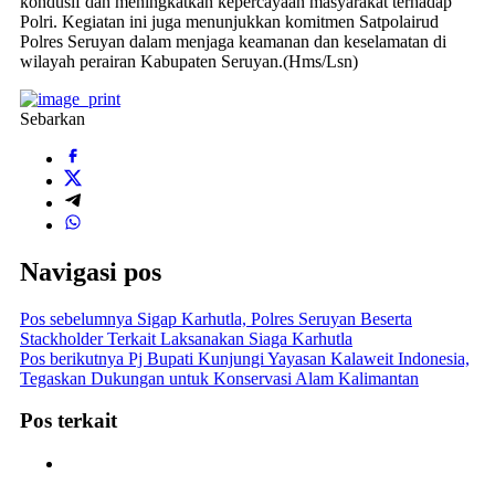
kondusif dan meningkatkan kepercayaan masyarakat terhadap
Polri. Kegiatan ini juga menunjukkan komitmen Satpolairud
Polres Seruyan dalam menjaga keamanan dan keselamatan di
wilayah perairan Kabupaten Seruyan.(Hms/Lsn)
Sebarkan
Navigasi pos
Pos sebelumnya
Sigap Karhutla, Polres Seruyan Beserta
Stackholder Terkait Laksanakan Siaga Karhutla
Pos berikutnya
Pj Bupati Kunjungi Yayasan Kalaweit Indonesia,
Tegaskan Dukungan untuk Konservasi Alam Kalimantan
Pos terkait