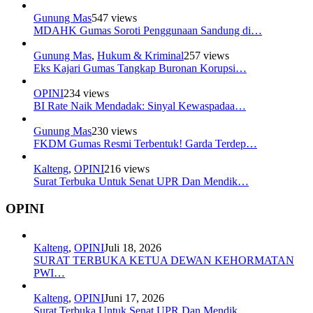
Gunung Mas
547 views
MDAHK Gumas Soroti Penggunaan Sandung di…
Gunung Mas
,
Hukum & Kriminal
257 views
Eks Kajari Gumas Tangkap Buronan Korupsi…
OPINI
234 views
BI Rate Naik Mendadak: Sinyal Kewaspadaa…
Gunung Mas
230 views
FKDM Gumas Resmi Terbentuk! Garda Terdep…
Kalteng
,
OPINI
216 views
Surat Terbuka Untuk Senat UPR Dan Mendik…
OPINI
Kalteng
,
OPINI
Juli 18, 2026
SURAT TERBUKA KETUA DEWAN KEHORMATAN
PWI…
Kalteng
,
OPINI
Juni 17, 2026
Surat Terbuka Untuk Senat UPR Dan Mendik…