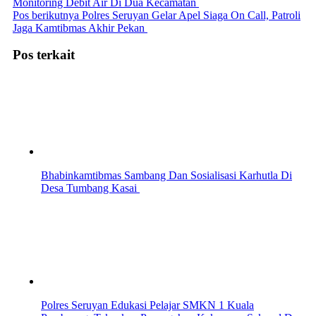
Monitoring Debit Air Di Dua Kecamatan
Pos berikutnya
Polres Seruyan Gelar Apel Siaga On Call, Patroli
Jaga Kamtibmas Akhir Pekan
Pos terkait
Bhabinkamtibmas Sambang Dan Sosialisasi Karhutla Di
Desa Tumbang Kasai
Polres Seruyan Edukasi Pelajar SMKN 1 Kuala