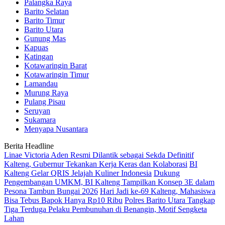
Palangka Raya
Barito Selatan
Barito Timur
Barito Utara
Gunung Mas
Kapuas
Katingan
Kotawaringin Barat
Kotawaringin Timur
Lamandau
Murung Raya
Pulang Pisau
Seruyan
Sukamara
Menyapa Nusantara
Berita Headline
Linae Victoria Aden Resmi Dilantik sebagai Sekda Definitif
Kalteng, Gubernur Tekankan Kerja Keras dan Kolaborasi
BI
Kalteng Gelar QRIS Jelajah Kuliner Indonesia
Dukung
Pengembangan UMKM, BI Kalteng Tampilkan Konsep 3E dalam
Pesona Tambun Bungai 2026
Hari Jadi ke-69 Kalteng, Mahasiswa
Bisa Tebus Bapok Hanya Rp10 Ribu
Polres Barito Utara Tangkap
Tiga Terduga Pelaku Pembunuhan di Benangin, Motif Sengketa
Lahan