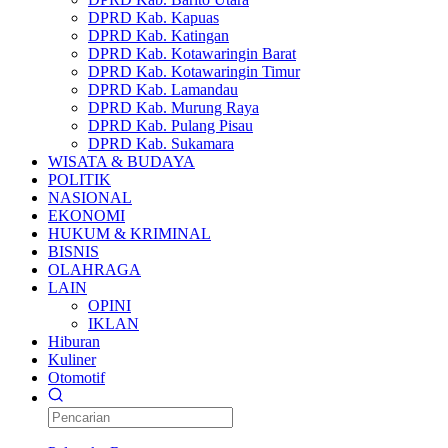
DPRD Kab. Kapuas
DPRD Kab. Katingan
DPRD Kab. Kotawaringin Barat
DPRD Kab. Kotawaringin Timur
DPRD Kab. Lamandau
DPRD Kab. Murung Raya
DPRD Kab. Pulang Pisau
DPRD Kab. Sukamara
WISATA & BUDAYA
POLITIK
NASIONAL
EKONOMI
HUKUM & KRIMINAL
BISNIS
OLAHRAGA
LAIN
OPINI
IKLAN
Hiburan
Kuliner
Otomotif