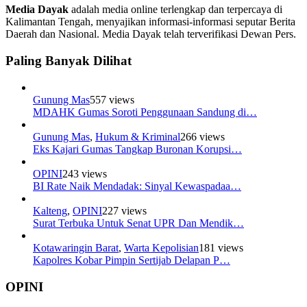
Media Dayak
adalah media online terlengkap dan terpercaya di
Kalimantan Tengah, menyajikan informasi-informasi seputar Berita
Daerah dan Nasional. Media Dayak telah terverifikasi Dewan Pers.
Paling Banyak Dilihat
Gunung Mas
557 views
MDAHK Gumas Soroti Penggunaan Sandung di…
Gunung Mas
,
Hukum & Kriminal
266 views
Eks Kajari Gumas Tangkap Buronan Korupsi…
OPINI
243 views
BI Rate Naik Mendadak: Sinyal Kewaspadaa…
Kalteng
,
OPINI
227 views
Surat Terbuka Untuk Senat UPR Dan Mendik…
Kotawaringin Barat
,
Warta Kepolisian
181 views
Kapolres Kobar Pimpin Sertijab Delapan P…
OPINI