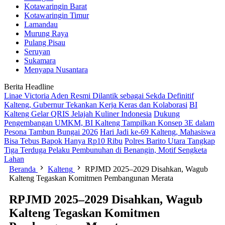
Kotawaringin Barat
Kotawaringin Timur
Lamandau
Murung Raya
Pulang Pisau
Seruyan
Sukamara
Menyapa Nusantara
Berita Headline
Linae Victoria Aden Resmi Dilantik sebagai Sekda Definitif
Kalteng, Gubernur Tekankan Kerja Keras dan Kolaborasi
BI
Kalteng Gelar QRIS Jelajah Kuliner Indonesia
Dukung
Pengembangan UMKM, BI Kalteng Tampilkan Konsep 3E dalam
Pesona Tambun Bungai 2026
Hari Jadi ke-69 Kalteng, Mahasiswa
Bisa Tebus Bapok Hanya Rp10 Ribu
Polres Barito Utara Tangkap
Tiga Terduga Pelaku Pembunuhan di Benangin, Motif Sengketa
Lahan
Beranda
Kalteng
RPJMD 2025–2029 Disahkan, Wagub
Kalteng Tegaskan Komitmen Pembangunan Merata
RPJMD 2025–2029 Disahkan, Wagub
Kalteng Tegaskan Komitmen