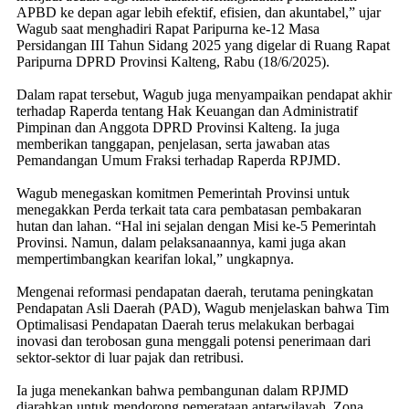
APBD ke depan agar lebih efektif, efisien, dan akuntabel,” ujar
Wagub saat menghadiri Rapat Paripurna ke-12 Masa
Persidangan III Tahun Sidang 2025 yang digelar di Ruang Rapat
Paripurna DPRD Provinsi Kalteng, Rabu (18/6/2025).
Dalam rapat tersebut, Wagub juga menyampaikan pendapat akhir
terhadap Raperda tentang Hak Keuangan dan Administratif
Pimpinan dan Anggota DPRD Provinsi Kalteng. Ia juga
memberikan tanggapan, penjelasan, serta jawaban atas
Pemandangan Umum Fraksi terhadap Raperda RPJMD.
Wagub menegaskan komitmen Pemerintah Provinsi untuk
menegakkan Perda terkait tata cara pembatasan pembakaran
hutan dan lahan. “Hal ini sejalan dengan Misi ke-5 Pemerintah
Provinsi. Namun, dalam pelaksanaannya, kami juga akan
mempertimbangkan kearifan lokal,” ungkapnya.
Mengenai reformasi pendapatan daerah, terutama peningkatan
Pendapatan Asli Daerah (PAD), Wagub menjelaskan bahwa Tim
Optimalisasi Pendapatan Daerah terus melakukan berbagai
inovasi dan terobosan guna menggali potensi penerimaan dari
sektor-sektor di luar pajak dan retribusi.
Ia juga menekankan bahwa pembangunan dalam RPJMD
diarahkan untuk mendorong pemerataan antarwilayah. Zona