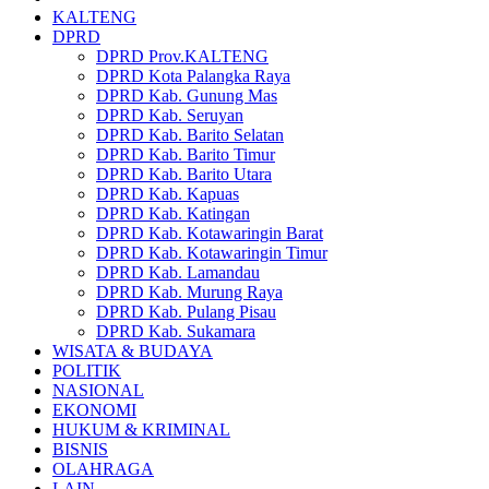
KALTENG
DPRD
DPRD Prov.KALTENG
DPRD Kota Palangka Raya
DPRD Kab. Gunung Mas
DPRD Kab. Seruyan
DPRD Kab. Barito Selatan
DPRD Kab. Barito Timur
DPRD Kab. Barito Utara
DPRD Kab. Kapuas
DPRD Kab. Katingan
DPRD Kab. Kotawaringin Barat
DPRD Kab. Kotawaringin Timur
DPRD Kab. Lamandau
DPRD Kab. Murung Raya
DPRD Kab. Pulang Pisau
DPRD Kab. Sukamara
WISATA & BUDAYA
POLITIK
NASIONAL
EKONOMI
HUKUM & KRIMINAL
BISNIS
OLAHRAGA
LAIN