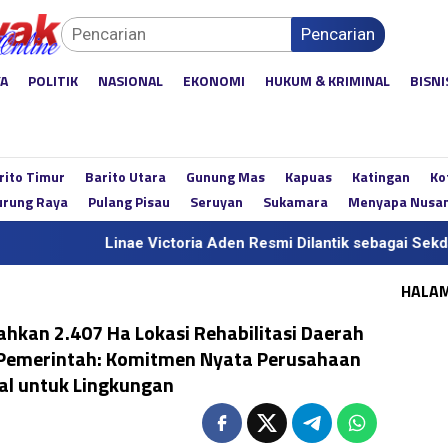
Pencarian
YA
POLITIK
NASIONAL
EKONOMI
HUKUM & KRIMINAL
BISNI
rito Timur
Barito Utara
Gunung Mas
Kapuas
Katingan
Ko
rung Raya
Pulang Pisau
Seruyan
Sukamara
Menyapa Nusa
Linae Victoria Aden Resmi Dilantik sebagai Sekda Definitif Ka
HALA
hkan 2.407 Ha Lokasi Rehabilitasi Daerah
a Pemerintah: Komitmen Nyata Perusahaan
al untuk Lingkungan