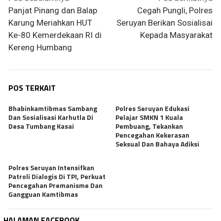
pos
Panjat Pinang dan Balap
Cegah Pungli, Polres
Karung Meriahkan HUT
Seruyan Berikan Sosialisai
Ke-80 Kemerdekaan RI di
Kepada Masyarakat
Kereng Humbang
POS TERKAIT
Bhabinkamtibmas Sambang
Polres Seruyan Edukasi
Dan Sosialisasi Karhutla Di
Pelajar SMKN 1 Kuala
Desa Tumbang Kasai
Pembuang, Tekankan
Pencegahan Kekerasan
Seksual Dan Bahaya Adiksi
Polres Seruyan Intensifkan
Patroli Dialogis Di TPI, Perkuat
Pencegahan Premanisme Dan
Gangguan Kamtibmas
HALAMAN FACEBOOK