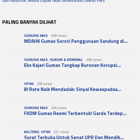
dan Nasional. Media Dayak telah terverifikasi Dewan Pers.
PALING BANYAK DILIHAT
GUNUNG MAS
548 views
MDAHK Gumas Soroti Penggunaan Sandung di…
GUNUNG MAS
,
HUKUM & KRIMINAL
258 views
Eks Kajari Gumas Tangkap Buronan Korupsi…
OPINI
238 views
BI Rate Naik Mendadak: Sinyal Kewaspadaa…
GUNUNG MAS
234 views
FKDM Gumas Resmi Terbentuk! Garda Terdep…
KALTENG
,
OPINI
221 views
Surat Terbuka Untuk Senat UPR Dan Mendik…