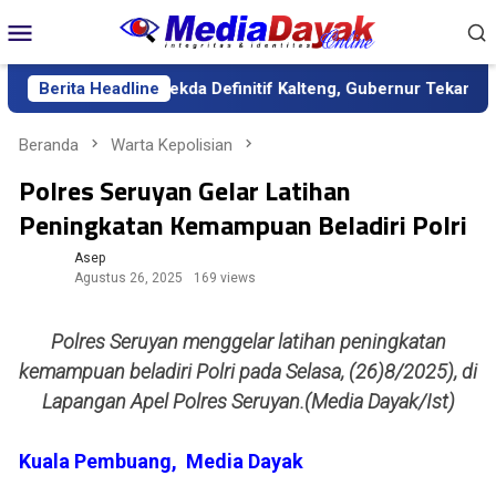
Loncat
Menu
ke
Mobile
konten
 Dilantik sebagai Sekda Definitif Kalteng, Gubernur Tekankan Ke
Berita Headline
Beranda
Warta Kepolisian
Polres Seruyan Gelar Latihan
Peningkatan Kemampuan Beladiri Polri
Asep
Agustus 26, 2025
169 views
Polres Seruyan menggelar latihan peningkatan
kemampuan beladiri Polri pada Selasa, (26)8/2025), di
Lapangan Apel Polres Seruyan.(Media Dayak/Ist)
Kuala Pembuang, Media Dayak