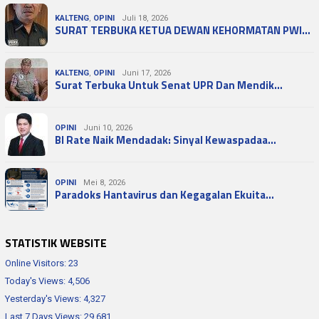
KALTENG
,
OPINI
Juli 18, 2026
SURAT TERBUKA KETUA DEWAN KEHORMATAN PWI…
KALTENG
,
OPINI
Juni 17, 2026
Surat Terbuka Untuk Senat UPR Dan Mendik…
OPINI
Juni 10, 2026
BI Rate Naik Mendadak: Sinyal Kewaspadaa…
OPINI
Mei 8, 2026
Paradoks Hantavirus dan Kegagalan Ekuita…
STATISTIK WEBSITE
Online Visitors:
23
Today's Views:
4,506
Yesterday's Views:
4,327
Last 7 Days Views:
29,681