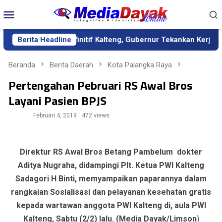
Loncat
Menu
ke
Mobile
konten
kda Definitif Kalteng, Gubernur Tekankan Kerja Keras dan Kolab
Berita Headline
Beranda
Berita Daerah
Kota Palangka Raya
Pertengahan Pebruari RS Awal Bros
Layani Pasien BPJS
Februari 4, 2019
472 views
Direktur RS Awal Bros Betang Pambelum dokter
Aditya Nugraha, didampingi Plt. Ketua PWI Kalteng
Sadagori H Binti, memyampaikan paparannya dalam
rangkaian Sosialisasi dan pelayanan kesehatan gratis
kepada wartawan anggota PWI Kalteng di, aula PWI
Kalteng, Sabtu (2/2) lalu. (
Media Dayak
/Limson
)