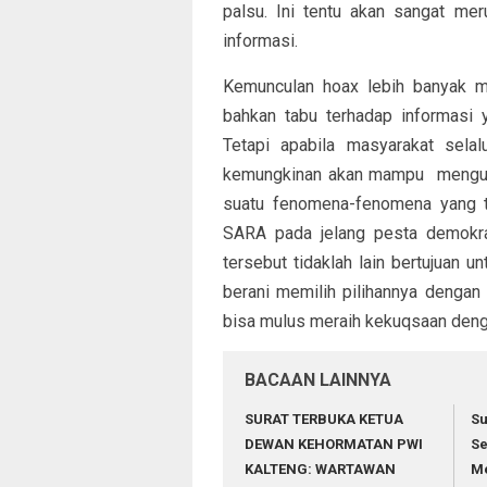
palsu. Ini tentu akan sangat mer
informasi.
Kemunculan hoax lebih banyak m
bahkan tabu terhadap informasi y
Tetapi apabila masyarakat sela
kemungkinan akan mampu menguba
suatu fenomena-fenomena yang terj
SARA pada jelang pesta demokras
tersebut tidaklah lain bertujuan 
berani memilih pilihannya dengan
bisa mulus meraih kekuqsaan denga
BACAAN LAINNYA
SURAT TERBUKA KETUA
Su
DEWAN KEHORMATAN PWI
Se
KALTENG: WARTAWAN
Me