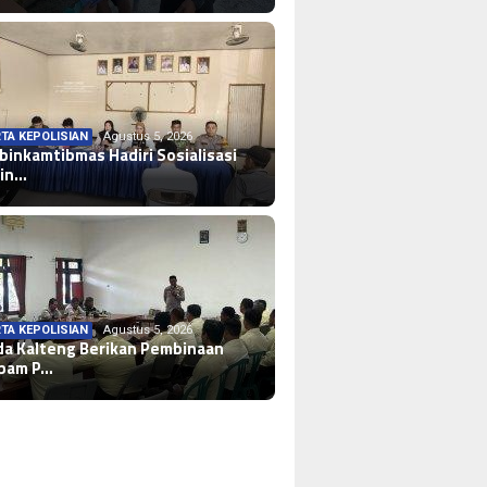
TA KEPOLISIAN
Agustus 5, 2026
binkamtibmas Hadiri Sosialisasi
in…
TA KEPOLISIAN
Agustus 5, 2026
da Kalteng Berikan Pembinaan
pam P…