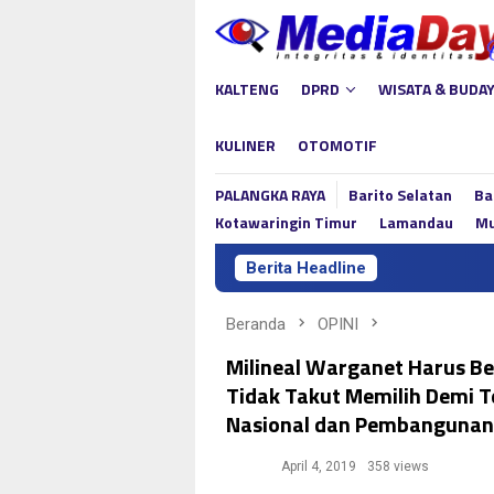
Loncat
ke
konten
KALTENG
DPRD
WISATA & BUDA
KULINER
OTOMOTIF
PALANGKA RAYA
Barito Selatan
Ba
Kotawaringin Timur
Lamandau
Mu
Berita Headline
Beranda
OPINI
Milineal Warganet Harus Be
Tidak Takut Memilih Demi 
Nasional dan Pembangunan
April 4, 2019
358 views