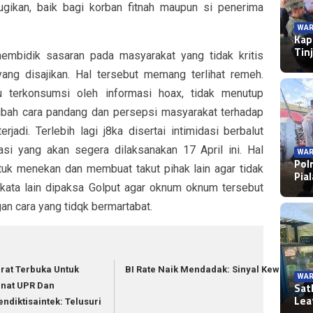
ugikan, baik bagi korban fitnah maupun si penerima
WAR
Kap
Tin
embidik sasaran pada masyarakat yang tidak kritis
ang disajikan. Hal tersebut memang terlihat remeh.
lu terkonsumsi oleh informasi hoax, tidak menutup
h cara pandang dan persepsi masyarakat terhadap
adi. Terlebih lagi j8ka disertai intimidasi berbalut
i yang akan segera dilaksanakan 17 April ini. Hal
WAR
Pol
untuk menekan dan membuat takut pihak lain agar tidak
Pia
 kata lain dipaksa Golput agar oknum oknum tersebut
n cara yang tidqk bermartabat.
rat Terbuka Untuk
BI Rate Naik Mendadak: Sinyal Kewaspad
WAR
Sat
nat UPR Dan
Lea
ndiktisaintek: Telusuri