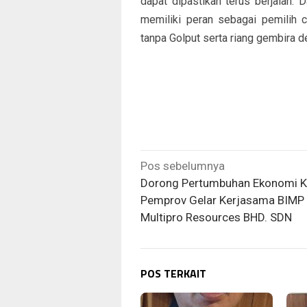
dapat dipastikan terus berjalan. 
memiliki peran sebagai pemilih c
tanpa Golput serta riang gembira 
Navigasi
Pos sebelumnya
pos
Dorong Pertumbuhan Ekonomi K
Pemprov Gelar Kerjasama BIMP
Multipro Resources BHD. SDN
POS TERKAIT