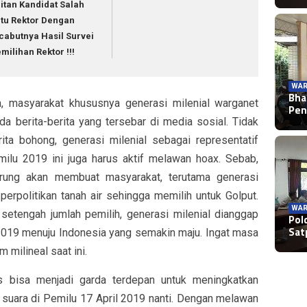
itan Kandidat Salah
tu Rektor Dengan
cabutnya Hasil Survei
milihan Rektor !!!
WAR
Bha
, masyarakat khususnya generasi milenial warganet
Pen
ada berita-berita yang tersebar di media sosial. Tidak
ta bohong, generasi milenial sebagai representatif
ilu 2019 ini juga harus aktif melawan hoax. Sebab,
rung akan membuat masyarakat, terutama generasi
perpolitikan tanah air sehingga memilih untuk Golput.
WAR
etengah jumlah pemilih, generasi milenial dianggap
Pol
Sat
019 menuju Indonesia yang semakin maju. Ingat masa
 milineal saat ini.
us bisa menjadi garda terdepan untuk meningkatkan
 suara di Pemilu 17 April 2019 nanti. Dengan melawan