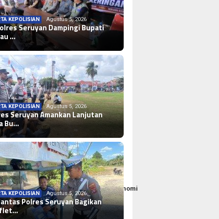
TA KEPOLISIAN
Agustus 5, 2026
olres Seruyan Dampingi Bupati
jau …
TA KEPOLISIAN
Agustus 5, 2026
res Seruyan Amankan Lanjutan
la Bu…
aan Ditengah Meningkatnya Tekanan Ekonomi
TA KEPOLISIAN
Agustus 5, 2026
lantas Polres Seruyan Bagikan
flet…