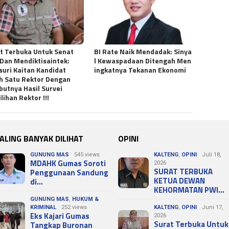
t Terbuka Untuk Senat
BI Rate Naik Mendadak: Sinya
Dan Mendiktisaintek:
l Kewaspadaan Ditengah Men
suri Kaitan Kandidat
ingkatnya Tekanan Ekonomi
h Satu Rektor Dengan
butnya Hasil Survei
lihan Rektor !!!
ALING BANYAK DILIHAT
OPINI
GUNUNG MAS
545 views
KALTENG
,
OPINI
Juli 18,
MDAHK Gumas Soroti
2026
SURAT TERBUKA
Penggunaan Sandung
KETUA DEWAN
di…
KEHORMATAN PWI…
GUNUNG MAS
,
HUKUM &
KRIMINAL
252 views
KALTENG
,
OPINI
Juni 17,
Eks Kajari Gumas
2026
Surat Terbuka Untuk
Tangkap Buronan