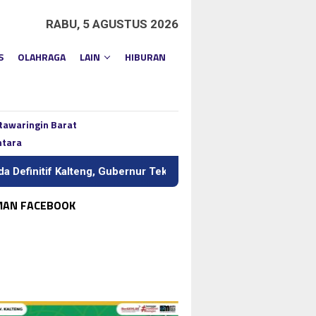
RABU, 5 AGUSTUS 2026
S
OLAHRAGA
LAIN
HIBURAN
tawaringin Barat
ntara
lteng, Gubernur Tekankan Kerja Keras dan Kolaborasi
BI 
MAN FACEBOOK