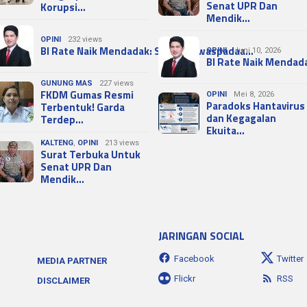
Senat UPR Dan
Korupsi…
Mendik…
OPINI
232 views
BI Rate Naik Mendadak: Sinyal Kewaspadaa…
OPINI
Juni 10, 2026
BI Rate Naik Mendad
GUNUNG MAS
227 views
FKDM Gumas Resmi
OPINI
Mei 8, 2026
Paradoks Hantavirus
Terbentuk! Garda
dan Kegagalan
Terdep…
Ekuita…
KALTENG
,
OPINI
213 views
Surat Terbuka Untuk
Senat UPR Dan
Mendik…
JARINGAN SOCIAL
Facebook
Twitter
MEDIA PARTNER
Flickr
RSS
DISCLAIMER