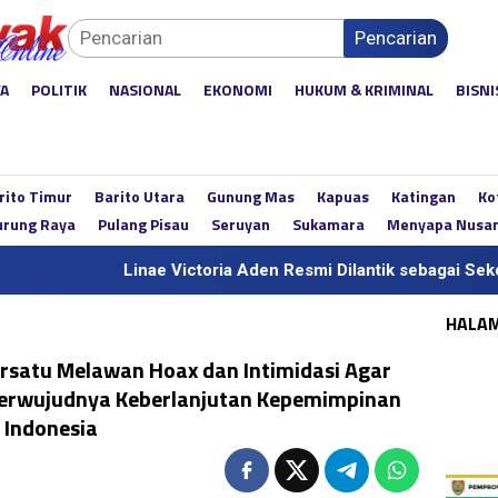
Pencarian
YA
POLITIK
NASIONAL
EKONOMI
HUKUM & KRIMINAL
BISNI
rito Timur
Barito Utara
Gunung Mas
Kapuas
Katingan
Ko
rung Raya
Pulang Pisau
Seruyan
Sukamara
Menyapa Nusa
Linae Victoria Aden Resmi Dilantik sebagai Sekda Definitif Ka
HALA
rsatu Melawan Hoax dan Intimidasi Agar
Terwujudnya Keberlanjutan Kepemimpinan
 Indonesia