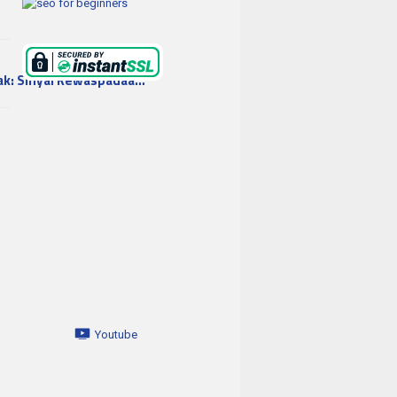
ak: Sinyal Kewaspadaa…
Youtube