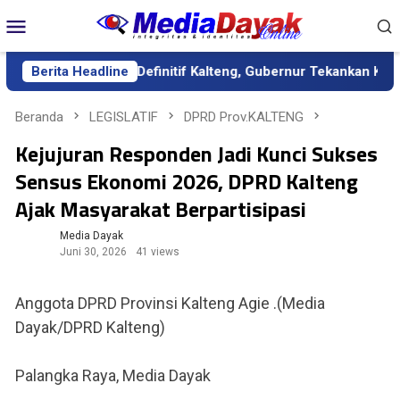
Loncat
Menu
ke
Mobile
konten
ik sebagai Sekda Definitif Kalteng, Gubernur Tekankan Kerja Ke
Berita Headline
Beranda
LEGISLATIF
DPRD Prov.KALTENG
Kejujuran Responden Jadi Kunci Sukses
Sensus Ekonomi 2026, DPRD Kalteng
Ajak Masyarakat Berpartisipasi
Media Dayak
Juni 30, 2026
41 views
Anggota DPRD Provinsi Kalteng Agie .(Media
Dayak/DPRD Kalteng)
Palangka Raya, Media Dayak