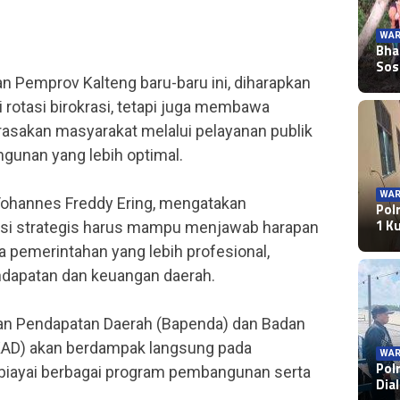
WAR
Bha
Sos
an Pemprov Kalteng baru-baru ini, diharapkan
i rotasi birokrasi, tetapi juga membawa
rasakan masyarakat melalui pelayanan publik
gunan yang lebih optimal.
WAR
Yohannes Freddy Ering, mengatakan
Pol
1 K
isi strategis harus mampu menjawab harapan
a pemerintahan yang lebih profesional,
dapatan dan keuangan daerah.
an Pendapatan Daerah (Bapenda) dan Badan
KAD) akan berdampak langsung pada
WAR
Pol
ayai berbagai program pembangunan serta
Dia