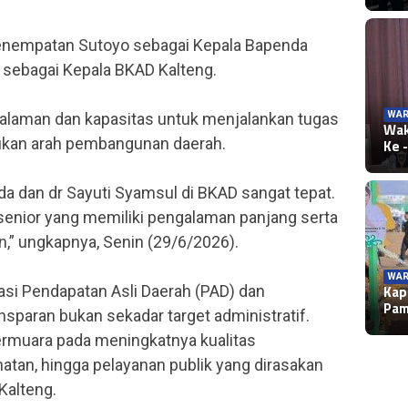
 penempatan Sutoyo sebagai Kepala Bapenda
l sebagai Kepala BKAD Kalteng.
WAR
galaman dan kapasitas untuk menjalankan tugas
Wak
ukan arah pembangunan daerah.
Ke 
 dan dr Sayuti Syamsul di BKAD sangat tepat.
enior yang memiliki pengalaman panjang serta
an,” ungkapnya, Senin (29/6/2026).
WAR
Kap
asi Pendapatan Asli Daerah (PAD) dan
Pa
sparan bukan sekadar target administratif.
 bermuara pada meningkatnya kualitas
ehatan, hingga pelayanan publik yang dirasakan
Kalteng.