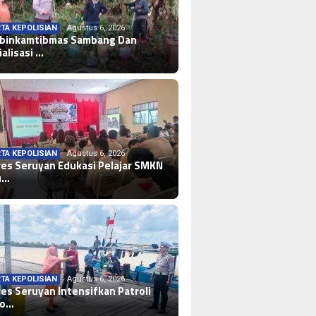
TA KEPOLISIAN
Agustus 6, 2026
binkamtibmas Sambang Dan
ialisasi …
TA KEPOLISIAN
Agustus 6, 2026
res Seruyan Edukasi Pelajar SMKN
u…
TA KEPOLISIAN
Agustus 6, 2026
res Seruyan Intensifkan Patroli
lo…