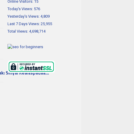
Online Visitors:
15
Today's Views:
576
Yesterday's Views:
4,809
Last 7 Days Views:
25,955
Total Views:
4,698,714
ak: Sinyal Kewaspadaa…