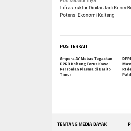
Navigasi
Pos sebelumnya
pos
Infrastruktur Dinilai Jadi Kunci 
Potensi Ekonomi Kalteng
POS TERKAIT
Ampera AY Mebas Tegaskan
DPRD
DPRD Kalteng Terus Kawal
Mas
Persoalan Plasma di Barito
RI d
Timur
Puti
TENTANG MEDIA DAYAK
P