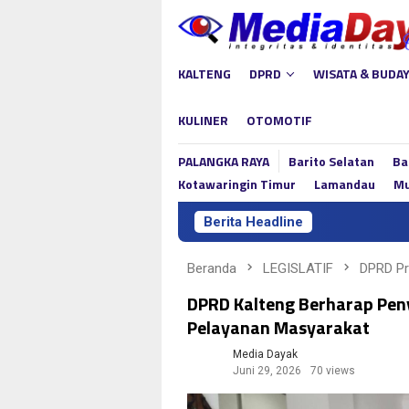
Loncat
ke
konten
KALTENG
DPRD
WISATA & BUDA
KULINER
OTOMOTIF
PALANGKA RAYA
Barito Selatan
Ba
Kotawaringin Timur
Lamandau
Mu
Berita Headline
Li
Beranda
LEGISLATIF
DPRD P
DPRD Kalteng Berharap Pe
Pelayanan Masyarakat
Media Dayak
Juni 29, 2026
70 views