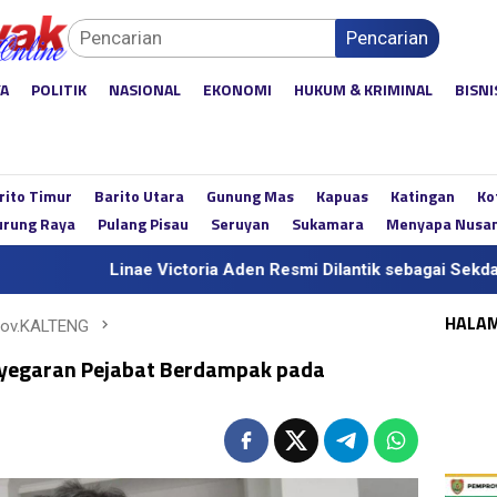
Pencarian
YA
POLITIK
NASIONAL
EKONOMI
HUKUM & KRIMINAL
BISNI
rito Timur
Barito Utara
Gunung Mas
Kapuas
Katingan
Ko
rung Raya
Pulang Pisau
Seruyan
Sukamara
Menyapa Nusa
nae Victoria Aden Resmi Dilantik sebagai Sekda Definitif Kalte
HALA
rov.KALTENG
nyegaran Pejabat Berdampak pada