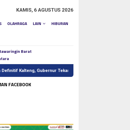
KAMIS, 6 AGUSTUS 2026
S
OLAHRAGA
LAIN
HIBURAN
tawaringin Barat
ntara
ng, Gubernur Tekankan Kerja Keras dan Kolaborasi
BI Kal
MAN FACEBOOK