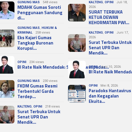
GUNUNG MAS
548 views
KALTENG
,
OPINI
Juli 18,
MDAHK Gumas Soroti
2026
SURAT TERBUKA
Penggunaan Sandung
KETUA DEWAN
di…
KEHORMATAN PWI…
GUNUNG MAS
,
HUKUM &
KRIMINAL
258 views
KALTENG
,
OPINI
Juni 17,
Eks Kajari Gumas
2026
Surat Terbuka Untuk
Tangkap Buronan
Senat UPR Dan
Korupsi…
Mendik…
OPINI
234 views
BI Rate Naik Mendadak: Sinyal Kewaspadaa…
OPINI
Juni 10, 2026
BI Rate Naik Mendad
GUNUNG MAS
230 views
FKDM Gumas Resmi
OPINI
Mei 8, 2026
Paradoks Hantavirus
Terbentuk! Garda
dan Kegagalan
Terdep…
Ekuita…
KALTENG
,
OPINI
218 views
Surat Terbuka Untuk
Senat UPR Dan
Mendik…