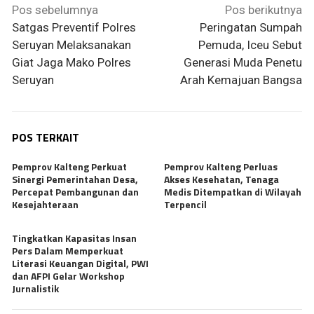
Navigasi
Pos sebelumnya
Pos berikutnya
pos
Satgas Preventif Polres
Peringatan Sumpah
Seruyan Melaksanakan
Pemuda, Iceu Sebut
Giat Jaga Mako Polres
Generasi Muda Penetu
Seruyan
Arah Kemajuan Bangsa
POS TERKAIT
Pemprov Kalteng Perkuat
Pemprov Kalteng Perluas
Sinergi Pemerintahan Desa,
Akses Kesehatan, Tenaga
Percepat Pembangunan dan
Medis Ditempatkan di Wilayah
Kesejahteraan
Terpencil
Tingkatkan Kapasitas Insan
Pers Dalam Memperkuat
Literasi Keuangan Digital, PWI
dan AFPI Gelar Workshop
Jurnalistik