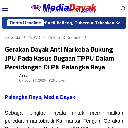
Loncat
Menu
ke
Mobile
konten
agai Sekda Definitif Kalteng, Gubernur Tekankan Kerja Keras da
Berita Headline
Beranda
NEWS
Hukum & Kriminal
Gerakan Dayak Anti Narkoba Dukung
JPU Pada Kasus Dugaan TPPU Dalam
Persidangan Di PN Palangka Raya
Asep
Oktober 30, 2025
826 views
Palangka Raya, Media Dayak
Sebagai langkah nyata untuk meminimalkan
peredaran narkoba di Kalimantan Tengah, Gerakan