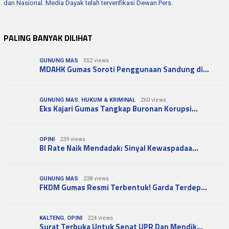
dan Nasional. Media Dayak telah terverifikasi Dewan Pers.
PALING BANYAK DILIHAT
GUNUNG MAS
552 views
MDAHK Gumas Soroti Penggunaan Sandung di…
GUNUNG MAS
,
HUKUM & KRIMINAL
260 views
Eks Kajari Gumas Tangkap Buronan Korupsi…
OPINI
239 views
BI Rate Naik Mendadak: Sinyal Kewaspadaa…
GUNUNG MAS
238 views
FKDM Gumas Resmi Terbentuk! Garda Terdep…
KALTENG
,
OPINI
224 views
Surat Terbuka Untuk Senat UPR Dan Mendik…