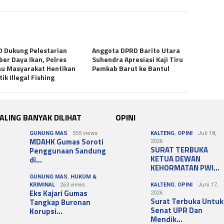
 Dukung Pelestarian
Anggota DPRD Barito Utara
er Daya Ikan, Polres
Suhendra Apresiasi Kaji Tiru
u Masyarakat Hentikan
Pemkab Barut ke Bantul
tik Illegal Fishing
ALING BANYAK DILIHAT
OPINI
GUNUNG MAS
555 views
KALTENG
,
OPINI
Juli 18,
MDAHK Gumas Soroti
2026
SURAT TERBUKA
Penggunaan Sandung
KETUA DEWAN
di…
KEHORMATAN PWI…
GUNUNG MAS
,
HUKUM &
KRIMINAL
263 views
KALTENG
,
OPINI
Juni 17,
Eks Kajari Gumas
2026
Surat Terbuka Untuk
Tangkap Buronan
Senat UPR Dan
Korupsi…
Mendik…