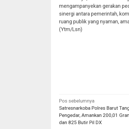
mengampanyekan gerakan pedul
sinergi antara pemerintah, kom
ruang publik yang nyaman, ama
(Ytm/Lsn)
Navigasi
Pos sebelumnya
pos
Satresnarkoba Polres Barut Tan
Pengedar, Amankan 200,01 Gra
dan 825 Butir Pil DX