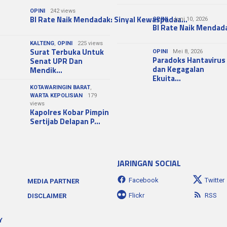
OPINI
242 views
BI Rate Naik Mendadak: Sinyal Kewaspadaa…
OPINI
Juni 10, 2026
BI Rate Naik Mendad
KALTENG
,
OPINI
225 views
Surat Terbuka Untuk
OPINI
Mei 8, 2026
Paradoks Hantavirus
Senat UPR Dan
dan Kegagalan
Mendik…
Ekuita…
KOTAWARINGIN BARAT
,
WARTA KEPOLISIAN
179
views
Kapolres Kobar Pimpin
Sertijab Delapan P…
JARINGAN SOCIAL
Facebook
Twitter
MEDIA PARTNER
Flickr
RSS
DISCLAIMER
Y