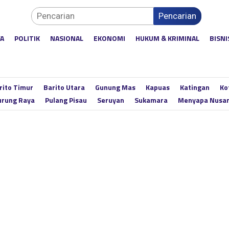
Pencarian
YA
POLITIK
NASIONAL
EKONOMI
HUKUM & KRIMINAL
BISNI
rito Timur
Barito Utara
Gunung Mas
Kapuas
Katingan
Ko
rung Raya
Pulang Pisau
Seruyan
Sukamara
Menyapa Nusa