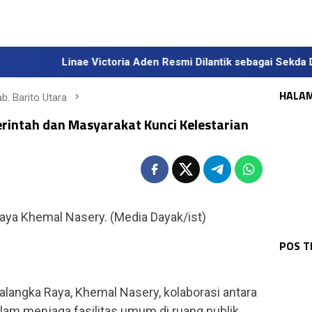
Linae Victoria Aden Resmi Dilantik sebagai Sekda Definitif K
HALA
b. Barito Utara
rintah dan Masyarakat Kunci Kelestarian
aya Khemal Nasery. (Media Dayak/ist)
WAR
KAL
WAR
BAR
Pol
OLA
BAR
Sat
Agu
Pul
Pen
Agu
POS 
H T
Lak
DPR
Se
Uta
Day
alangka Raya, Khemal Nasery, kolaborasi antara
am menjaga fasilitas umum di ruang publik