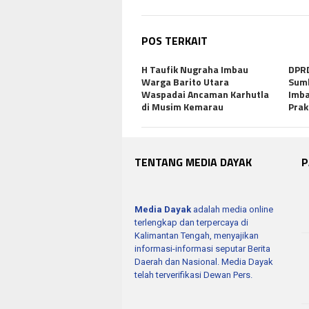
POS TERKAIT
H Taufik Nugraha Imbau
DPRD
Warga Barito Utara
Sumb
Waspadai Ancaman Karhutla
Imba
di Musim Kemarau
Prak
TENTANG MEDIA DAYAK
P
Media Dayak
adalah media online
terlengkap dan terpercaya di
Kalimantan Tengah, menyajikan
informasi-informasi seputar Berita
Daerah dan Nasional. Media Dayak
telah terverifikasi Dewan Pers.