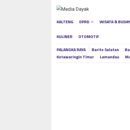
Loncat
ke
konten
KALTENG
DPRD
WISATA & BUDA
KULINER
OTOMOTIF
PALANGKA RAYA
Barito Selatan
Ba
Kotawaringin Timur
Lamandau
Mu