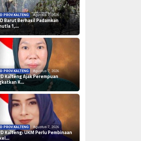
D PROV.KALTENG
Agustus 7, 2026
D Barut Berhasil Padamkan
hutla 1,…
D PROV.KALTENG
Agustus 7, 2026
D Kalteng Ajak Perempuan
gkatkan K…
D PROV.KALTENG
Agustus 7, 2026
D Kalteng: UKM Perlu Pembinaan
kel…