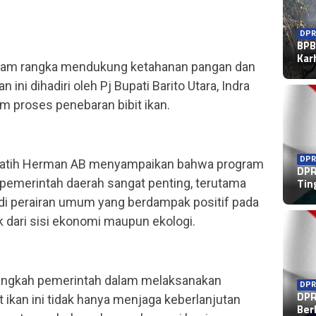
DPR
BPB
Kar
alam rangka mendukung ketahanan pangan dan
ini dihadiri oleh Pj Bupati Barito Utara, Indra
m proses penebaran bibit ikan.
DPR
Patih Herman AB menyampaikan bahwa program
DPR
h pemerintah daerah sangat penting, terutama
Tin
di perairan umum yang berdampak positif pada
k dari sisi ekonomi maupun ekologi.
langkah pemerintah dalam melaksanakan
DPR
DPR
it ikan ini tidak hanya menjaga keberlanjutan
Ber