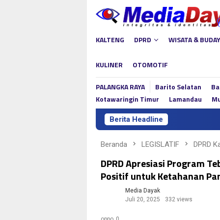
Loncat
ke
konten
KALTENG
DPRD
WISATA & BUDA
KULINER
OTOMOTIF
PALANGKA RAYA
Barito Selatan
Ba
Kotawaringin Timur
Lamandau
Mu
Berita Headline
Beranda
LEGISLATIF
DPRD Ka
DPRD Apresiasi Program Teb
Positif untuk Ketahanan P
Media Dayak
Juli 20, 2025
332 views
oppo_0