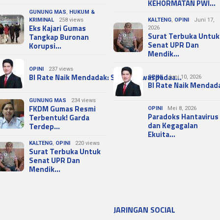
KEHORMATAN PWI…
GUNUNG MAS
,
HUKUM &
KRIMINAL
258 views
KALTENG
,
OPINI
Juni 17,
Eks Kajari Gumas
2026
Surat Terbuka Untuk
Tangkap Buronan
Senat UPR Dan
Korupsi…
Mendik…
OPINI
237 views
BI Rate Naik Mendadak: Sinyal Kewaspadaa…
OPINI
Juni 10, 2026
BI Rate Naik Mendad
GUNUNG MAS
234 views
FKDM Gumas Resmi
OPINI
Mei 8, 2026
Paradoks Hantavirus
Terbentuk! Garda
dan Kegagalan
Terdep…
Ekuita…
KALTENG
,
OPINI
220 views
Surat Terbuka Untuk
Senat UPR Dan
Mendik…
JARINGAN SOCIAL