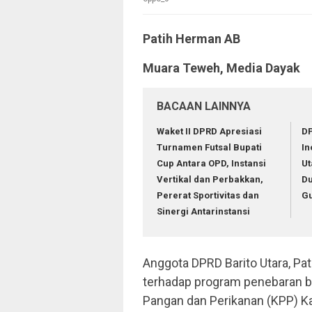
Patih Herman AB
Muara Teweh, Media Dayak
BACAAN LAINNYA
Waket II DPRD Apresiasi
DP
Turnamen Futsal Bupati
In
Cup Antara OPD, Instansi
Ut
Vertikal dan Perbakkan,
Du
Pererat Sportivitas dan
G
Sinergi Antarinstansi
Anggota DPRD Barito Utara, Pa
terhadap program penebaran bi
Pangan dan Perikanan (KPP) Ka