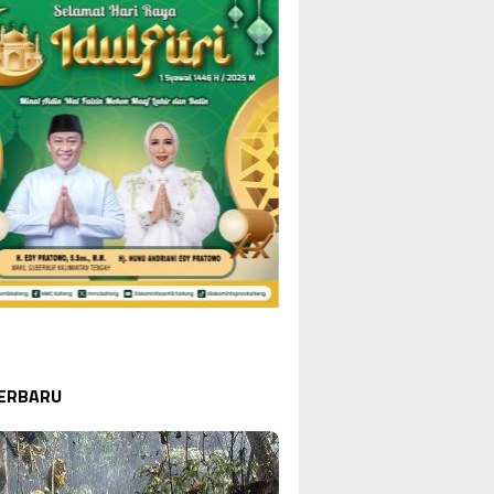
ITO UTARA
Agustus 7, 2026
ati Barito Utara Hadiri Rakor
a se…
TERBARU