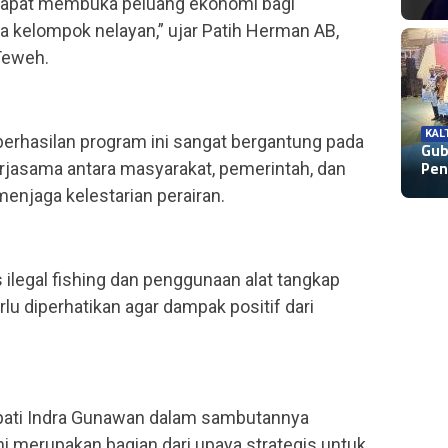
a dapat membuka peluang ekonomi bagi
 kelompok nelayan,” ujar Patih Herman AB,
Teweh.
KAL
erhasilan program ini sangat bergantung pada
Gub
Pen
erjasama antara masyarakat, pemerintah, dan
njaga kelestarian perairan.
ilegal fishing dan penggunaan alat tangkap
lu diperhatikan agar dampak positif dari
pati Indra Gunawan dalam sambutannya
 merupakan bagian dari upaya strategis untuk