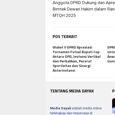
pos
Anggota DPRD Dukung dan Apre
Bimtek Dewan Hakim dalam Ran
MTQH 2025
POS TERKAIT
Waket II DPRD Apresiasi
DPRD
Turnamen Futsal Bupati Cup
untu
Antara OPD, Instansi Vertikal
Anwa
dan Perbakkan, Pererat
Gunu
Sportivitas dan Sinergi
Antarinstansi
TENTANG MEDIA DAYAK
P
Media Dayak
adalah media online
terlengkap dan terpercaya di