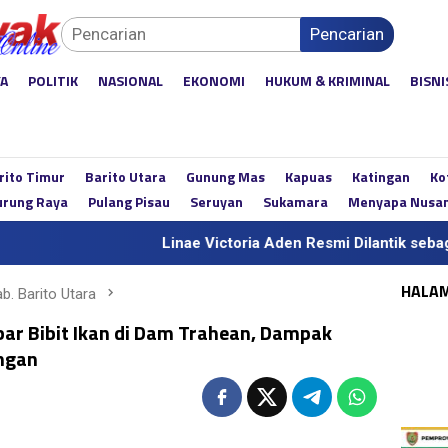
Pencarian
YA
POLITIK
NASIONAL
EKONOMI
HUKUM & KRIMINAL
BISNI
rito Timur
Barito Utara
Gunung Mas
Kapuas
Katingan
Ko
rung Raya
Pulang Pisau
Seruyan
Sukamara
Menyapa Nusa
Linae Victoria Aden Resmi Dilantik sebagai Sekda Def
HALA
b. Barito Utara
ar Bibit Ikan di Dam Trahean, Dampak
angan