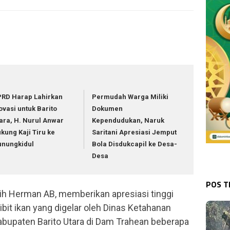
RD Harap Lahirkan
Permudah Warga Miliki
ovasi untuk Barito
Dokumen
ara, H. Nurul Anwar
Kependudukan, Naruk
kung Kaji Tiru ke
Saritani Apresiasi Jemput
unungkidul
Bola Disdukcapil ke Desa-
Desa
BAR
Bup
Des
POS 
tih Herman AB, memberikan apresiasi tinggi
bit ikan yang digelar oleh Dinas Ketahanan
bupaten Barito Utara di Dam Trahean beberapa