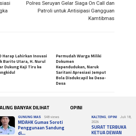
siasi
Polres Seruyan Gelar Siaga On Call dan
gka
Patroli untuk Antisipasi Gangguan
Kamtibmas
 Harap Lahirkan Inovasi
Permudah Warga Miliki
k Barito Utara, H. Nurul
Dokumen
r Dukung Kaji Tiru ke
Kependudukan, Naruk
ngkidul
Saritani Apresiasi Jemput
Bola Disdukcapil ke Desa-
Desa
ALING BANYAK DILIHAT
OPINI
GUNUNG MAS
548 views
KALTENG
,
OPINI
Juli 18,
MDAHK Gumas Soroti
2026
SURAT TERBUKA
Penggunaan Sandung
KETUA DEWAN
di…