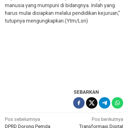
manusia yang mumpuni di bidangnya. Inilah yang
harus mulai disiapkan melalui pendidikan kejuruan,”
tutupnya mengungkapkan.(Ytm/Lsn)
SEBARKAN
Navigasi
Pos sebelumnya
Pos berikutnya
pos
DPRD Dorong Pemda
Transformasi Digital