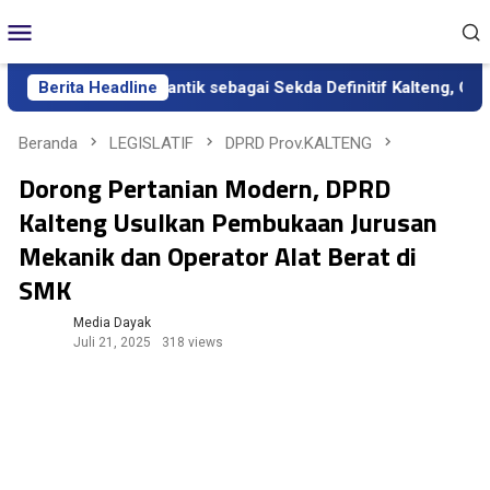
Loncat
Menu
ke
Mobile
konten
a Aden Resmi Dilantik sebagai Sekda Definitif Kalteng, Gubernu
Berita Headline
Beranda
LEGISLATIF
DPRD Prov.KALTENG
Dorong Pertanian Modern, DPRD
Kalteng Usulkan Pembukaan Jurusan
Mekanik dan Operator Alat Berat di
SMK
Media Dayak
Juli 21, 2025
318 views