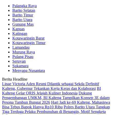
Palangka Raya
Barito Selatan
Barito Timur
Barito Utara
Gunung Mas
Kapuas
Katingan
Kotawaringin Barat
Kotawaringin Timur
Lamandau
Murung Raya
Pulang Pisau
Seruyan
Sukamara
Menyapa Nusantara
Berita Headline
Linae Victoria Aden Resmi Dilantik sebagai Sekda Definitif
Kalteng, Gubernur Tekankan Kerja Keras dan Kolaborasi
BI
Kalteng Gelar QRIS Jelajah Kuliner Indonesia
Dukung
Pengembangan UMKM, BI Kalteng Tampilkan Konsep 3E dalam
Pesona Tambun Bungai 2026
Hari Jadi ke-69 Kalteng, Mahasiswa
Bisa Tebus Bapok Hanya Rp10 Ribu
Polres Barito Utara Tangkap
Tiga Terduga Pelaku Pembunuhan di Benangin, Motif Sengketa