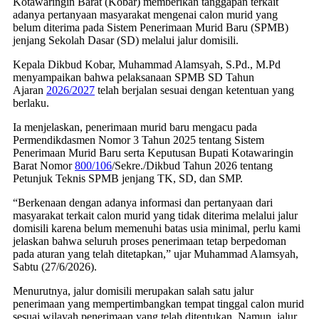
Kotawaringin Barat (Kobar) memberikan tanggapan terkait
adanya pertanyaan masyarakat mengenai calon murid yang
belum diterima pada Sistem Penerimaan Murid Baru (SPMB)
jenjang Sekolah Dasar (SD) melalui jalur domisili.
Kepala Dikbud Kobar, Muhammad Alamsyah, S.Pd., M.Pd
menyampaikan bahwa pelaksanaan SPMB SD Tahun
Ajaran
2026/2027
telah berjalan sesuai dengan ketentuan yang
berlaku.
Ia menjelaskan, penerimaan murid baru mengacu pada
Permendikdasmen Nomor 3 Tahun 2025 tentang Sistem
Penerimaan Murid Baru serta Keputusan Bupati Kotawaringin
Barat Nomor
800/106
/Sekre./Dikbud Tahun 2026 tentang
Petunjuk Teknis SPMB jenjang TK, SD, dan SMP.
“Berkenaan dengan adanya informasi dan pertanyaan dari
masyarakat terkait calon murid yang tidak diterima melalui jalur
domisili karena belum memenuhi batas usia minimal, perlu kami
jelaskan bahwa seluruh proses penerimaan tetap berpedoman
pada aturan yang telah ditetapkan,” ujar Muhammad Alamsyah,
Sabtu (27/6/2026).
Menurutnya, jalur domisili merupakan salah satu jalur
penerimaan yang mempertimbangkan tempat tinggal calon murid
sesuai wilayah penerimaan yang telah ditentukan. Namun, jalur