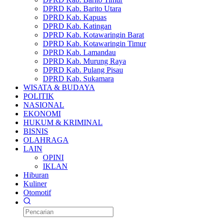
DPRD Kab. Barito Utara
DPRD Kab. Kapuas
DPRD Kab. Katingan
DPRD Kab. Kotawaringin Barat
DPRD Kab. Kotawaringin Timur
DPRD Kab. Lamandau
DPRD Kab. Murung Raya
DPRD Kab. Pulang Pisau
DPRD Kab. Sukamara
WISATA & BUDAYA
POLITIK
NASIONAL
EKONOMI
HUKUM & KRIMINAL
BISNIS
OLAHRAGA
LAIN
OPINI
IKLAN
Hiburan
Kuliner
Otomotif