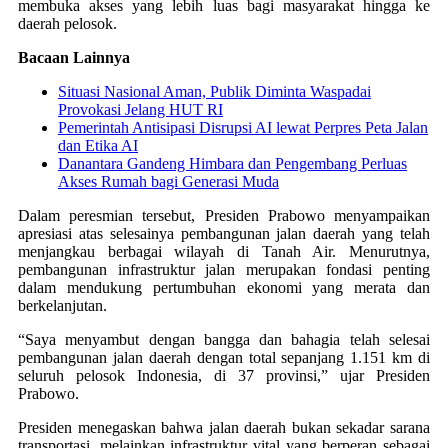
membuka akses yang lebih luas bagi masyarakat hingga ke
daerah pelosok.
Bacaan Lainnya
Situasi Nasional Aman, Publik Diminta Waspadai
Provokasi Jelang HUT RI
Pemerintah Antisipasi Disrupsi AI lewat Perpres Peta Jalan
dan Etika AI
Danantara Gandeng Himbara dan Pengembang Perluas
Akses Rumah bagi Generasi Muda
Dalam peresmian tersebut, Presiden Prabowo menyampaikan
apresiasi atas selesainya pembangunan jalan daerah yang telah
menjangkau berbagai wilayah di Tanah Air. Menurutnya,
pembangunan infrastruktur jalan merupakan fondasi penting
dalam mendukung pertumbuhan ekonomi yang merata dan
berkelanjutan.
“Saya menyambut dengan bangga dan bahagia telah selesai
pembangunan jalan daerah dengan total sepanjang 1.151 km di
seluruh pelosok Indonesia, di 37 provinsi,” ujar Presiden
Prabowo.
Presiden menegaskan bahwa jalan daerah bukan sekadar sarana
transportasi, melainkan infrastruktur vital yang berperan sebagai