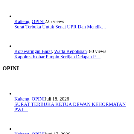
Kalteng
,
OPINI
225 views
Surat Terbuka Untuk Senat UPR Dan Mendik…
Kotawaringin Barat
,
Warta Kepolisian
180 views
Kapolres Kobar Pimpin Sertijab Delapan P…
OPINI
Kalteng
,
OPINI
Juli 18, 2026
SURAT TERBUKA KETUA DEWAN KEHORMATAN
PWI…