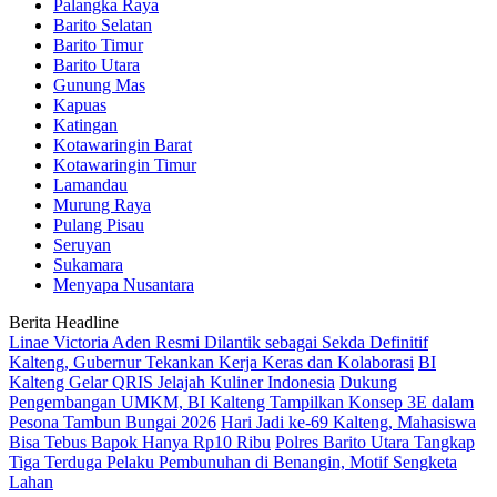
Palangka Raya
Barito Selatan
Barito Timur
Barito Utara
Gunung Mas
Kapuas
Katingan
Kotawaringin Barat
Kotawaringin Timur
Lamandau
Murung Raya
Pulang Pisau
Seruyan
Sukamara
Menyapa Nusantara
Berita Headline
Linae Victoria Aden Resmi Dilantik sebagai Sekda Definitif
Kalteng, Gubernur Tekankan Kerja Keras dan Kolaborasi
BI
Kalteng Gelar QRIS Jelajah Kuliner Indonesia
Dukung
Pengembangan UMKM, BI Kalteng Tampilkan Konsep 3E dalam
Pesona Tambun Bungai 2026
Hari Jadi ke-69 Kalteng, Mahasiswa
Bisa Tebus Bapok Hanya Rp10 Ribu
Polres Barito Utara Tangkap
Tiga Terduga Pelaku Pembunuhan di Benangin, Motif Sengketa
Lahan