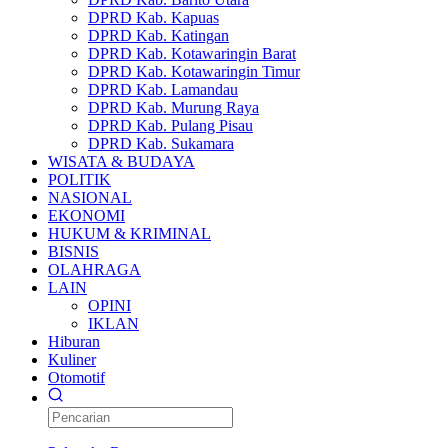
DPRD Kab. Kapuas
DPRD Kab. Katingan
DPRD Kab. Kotawaringin Barat
DPRD Kab. Kotawaringin Timur
DPRD Kab. Lamandau
DPRD Kab. Murung Raya
DPRD Kab. Pulang Pisau
DPRD Kab. Sukamara
WISATA & BUDAYA
POLITIK
NASIONAL
EKONOMI
HUKUM & KRIMINAL
BISNIS
OLAHRAGA
LAIN
OPINI
IKLAN
Hiburan
Kuliner
Otomotif