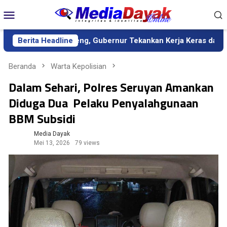
Loncat
Menu
ke
Mobile
konten
 Kalteng, Gubernur Tekankan Kerja Keras dan Kolaborasi
Berita Headline
Beranda
Warta Kepolisian
Dalam Sehari, Polres Seruyan Amankan
Diduga Dua Pelaku Penyalahgunaan
BBM Subsidi
Media Dayak
Mei 13, 2026
79 views