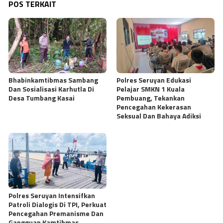
POS TERKAIT
Bhabinkamtibmas Sambang
Polres Seruyan Edukasi
Dan Sosialisasi Karhutla Di
Pelajar SMKN 1 Kuala
Desa Tumbang Kasai
Pembuang, Tekankan
Pencegahan Kekerasan
Seksual Dan Bahaya Adiksi
Polres Seruyan Intensifkan
Patroli Dialogis Di TPI, Perkuat
Pencegahan Premanisme Dan
Gangguan Kamtibmas