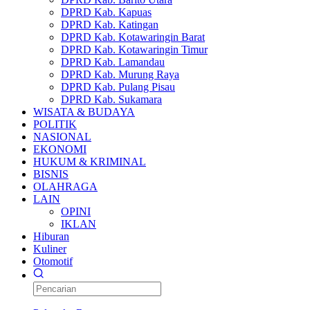
DPRD Kab. Kapuas
DPRD Kab. Katingan
DPRD Kab. Kotawaringin Barat
DPRD Kab. Kotawaringin Timur
DPRD Kab. Lamandau
DPRD Kab. Murung Raya
DPRD Kab. Pulang Pisau
DPRD Kab. Sukamara
WISATA & BUDAYA
POLITIK
NASIONAL
EKONOMI
HUKUM & KRIMINAL
BISNIS
OLAHRAGA
LAIN
OPINI
IKLAN
Hiburan
Kuliner
Otomotif