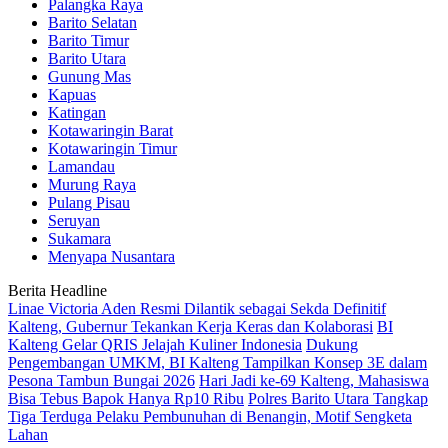
Palangka Raya
Barito Selatan
Barito Timur
Barito Utara
Gunung Mas
Kapuas
Katingan
Kotawaringin Barat
Kotawaringin Timur
Lamandau
Murung Raya
Pulang Pisau
Seruyan
Sukamara
Menyapa Nusantara
Berita Headline
Linae Victoria Aden Resmi Dilantik sebagai Sekda Definitif
Kalteng, Gubernur Tekankan Kerja Keras dan Kolaborasi
BI
Kalteng Gelar QRIS Jelajah Kuliner Indonesia
Dukung
Pengembangan UMKM, BI Kalteng Tampilkan Konsep 3E dalam
Pesona Tambun Bungai 2026
Hari Jadi ke-69 Kalteng, Mahasiswa
Bisa Tebus Bapok Hanya Rp10 Ribu
Polres Barito Utara Tangkap
Tiga Terduga Pelaku Pembunuhan di Benangin, Motif Sengketa
Lahan