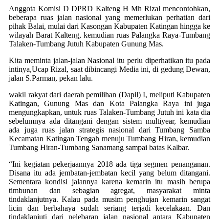
Anggota Komisi D DPRD Kalteng H Mh Rizal mencontohkan,
beberapa ruas jalan nasional yang memerlukan perhatian dari
pihak Balai, mulai dari Kasongan Kabupaten Katingan hingga ke
wilayah Barat Kalteng, kemudian ruas Palangka Raya-Tumbang
Talaken-Tumbang Jutuh Kabupaten Gunung Mas.
Kita meminta jalan-jalan Nasional itu perlu diperhatikan itu pada
intinya,Ucap Rizal, saat dibincangi Media ini, di gedung Dewan,
jalan S.Parman, pekan lalu.
wakil rakyat dari daerah pemilihan (Dapil) I, meliputi Kabupaten
Katingan, Gunung Mas dan Kota Palangka Raya ini juga
mengungkapkan, untuk ruas Talaken-Tumbang Jutuh ini kata dia
sebelumnya ada ditangani dengan sistem multiyear, kemudian
ada juga ruas jalan strategis nasional dari Tumbang Samba
Kecamatan Katingan Tengah menuju Tumbang Hiran, kemudian
Tumbang Hiran-Tumbang Sanamang sampai batas Kalbar.
“Ini kegiatan pekerjaannya 2018 ada tiga segmen penanganan.
Disana itu ada jembatan-jembatan kecil yang belum ditangani.
Sementara kondisi jalannya karena kemarin itu masih berupa
timbunan dan sebagian agregat, masyarakat minta
tindaklanjutnya. Kalau pada musim penghujan kemarin sangat
licin dan berbahaya sudah seriang terjadi kecelakaan. Dan
tindaklanjuti dari pelebaran jalan nasional antara Kabupaten