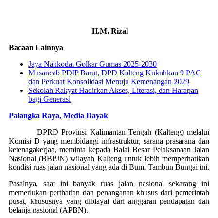
H.M. Rizal
Bacaan Lainnya
Jaya Nahkodai Golkar Gumas 2025-2030
Musancab PDIP Barut, DPD Kalteng Kukuhkan 9 PAC
dan Perkuat Konsolidasi Menuju Kemenangan 2029
Sekolah Rakyat Hadirkan Akses, Literasi, dan Harapan
bagi Generasi
Palangka Raya, Media Dayak
DPRD Provinsi Kalimantan Tengah (Kalteng) melalui
Komisi D yang membidangi infrastruktur, sarana prasarana dan
ketenagakerjaa, meminta kepada Balai Besar Pelaksanaan Jalan
Nasional (BBPJN) wilayah Kalteng untuk lebih memperhatikan
kondisi ruas jalan nasional yang ada di Bumi Tambun Bungai ini.
Pasalnya, saat ini banyak ruas jalan nasional sekarang ini
memerlukan perthatian dan penanganan khusus dari pemerintah
pusat, khususnya yang dibiayai dari anggaran pendapatan dan
belanja nasional (APBN).