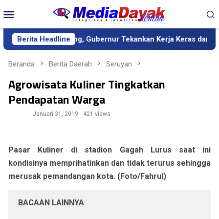
Loncat
Menu
ke
Mobile
konten
itif Kalteng, Gubernur Tekankan Kerja Keras dan Kolaborasi
Berita Headline
Beranda
Berita Daerah
Seruyan
Agrowisata Kuliner Tingkatkan
Pendapatan Warga
Januari 31, 2019
421 views
Pasar Kuliner di stadion Gagah Lurus saat ini
kondisinya memprihatinkan dan tidak terurus sehingga
merusak pemandangan kota. (Foto/Fahrul)
BACAAN LAINNYA