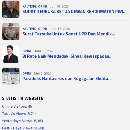
KALTENG
,
OPINI
Juli 18, 2026
SURAT TERBUKA KETUA DEWAN KEHORMATAN PWI…
KALTENG
,
OPINI
Juni 17, 2026
Surat Terbuka Untuk Senat UPR Dan Mendik…
OPINI
Juni 10, 2026
BI Rate Naik Mendadak: Sinyal Kewaspadaa…
OPINI
Mei 8, 2026
Paradoks Hantavirus dan Kegagalan Ekuita…
STATISTIK WEBSITE
Online Visitors:
46
Today's Views:
8,744
Yesterday's Views:
8,383
Last 7 Days Views:
38,410