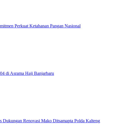
omitmen Perkuat Ketahanan Pangan Nasional
04 di Asrama Haji Banjarbaru
tas Dukungan Renovasi Mako Ditsamapta Polda Kalteng