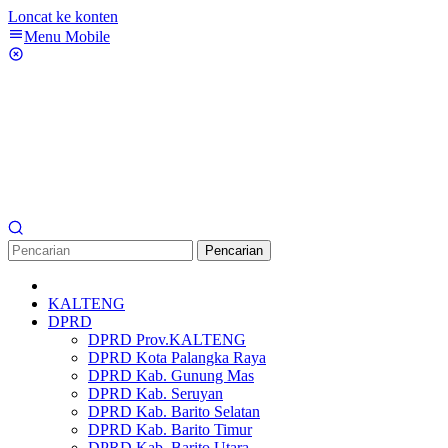
Loncat ke konten
Menu Mobile
Pencarian
KALTENG
DPRD
DPRD Prov.KALTENG
DPRD Kota Palangka Raya
DPRD Kab. Gunung Mas
DPRD Kab. Seruyan
DPRD Kab. Barito Selatan
DPRD Kab. Barito Timur
DPRD Kab. Barito Utara