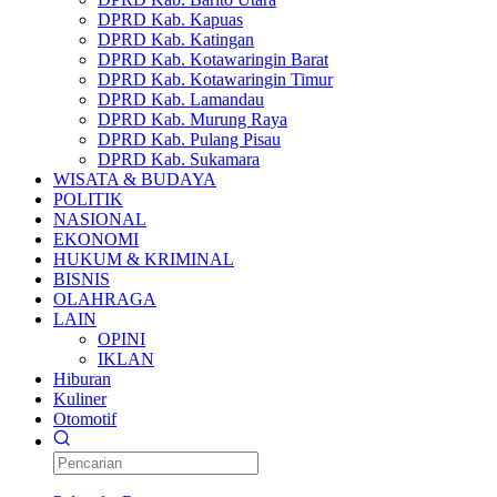
DPRD Kab. Kapuas
DPRD Kab. Katingan
DPRD Kab. Kotawaringin Barat
DPRD Kab. Kotawaringin Timur
DPRD Kab. Lamandau
DPRD Kab. Murung Raya
DPRD Kab. Pulang Pisau
DPRD Kab. Sukamara
WISATA & BUDAYA
POLITIK
NASIONAL
EKONOMI
HUKUM & KRIMINAL
BISNIS
OLAHRAGA
LAIN
OPINI
IKLAN
Hiburan
Kuliner
Otomotif