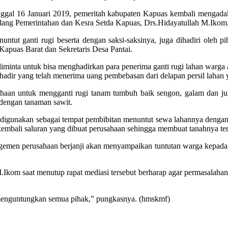
gal 16 Januari 2019, pemeritah kabupaten Kapuas kembali mengadak
dang Pemerintahan dan Kesra Setda Kapuas, Drs.Hidayatullah M.Ikom
nuntut ganti rugi beserta dengan saksi-saksinya, juga dihadiri oleh
Kapuas Barat dan Sekretaris Desa Pantai.
nta untuk bisa menghadirkan para penerima ganti rugi lahan warga aga
ng hadir yang telah menerima uang pembebasan dari delapan persil lahan
ahaan untuk mengganti rugi tanam tumbuh baik sengon, galam dan j
 dengan tanaman sawit.
igunakan sebagai tempat pembibitan menuntut sewa lahannya dengan 
embali saluran yang dibuat perusahaan sehingga membuat tanahnya te
gemen perusahaan berjanji akan menyampaikan tuntutan warga kepada p
.Ikom saat menutup rapat mediasi tersebut berharap agar permasalahan
g menguntungkan semua pihak,” pungkasnya. (hmskmf)