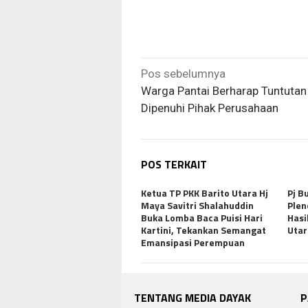
Navigasi
Pos sebelumnya
pos
Warga Pantai Berharap Tuntutan
Dipenuhi Pihak Perusahaan
POS TERKAIT
Ketua TP PKK Barito Utara Hj
Pj B
Maya Savitri Shalahuddin
Plen
Buka Lomba Baca Puisi Hari
Hasi
Kartini, Tekankan Semangat
Uta
Emansipasi Perempuan
TENTANG MEDIA DAYAK
P