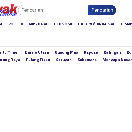
Pencarian
YA
POLITIK
NASIONAL
EKONOMI
HUKUM & KRIMINAL
BISNI
rito Timur
Barito Utara
Gunung Mas
Kapuas
Katingan
Ko
rung Raya
Pulang Pisau
Seruyan
Sukamara
Menyapa Nusa