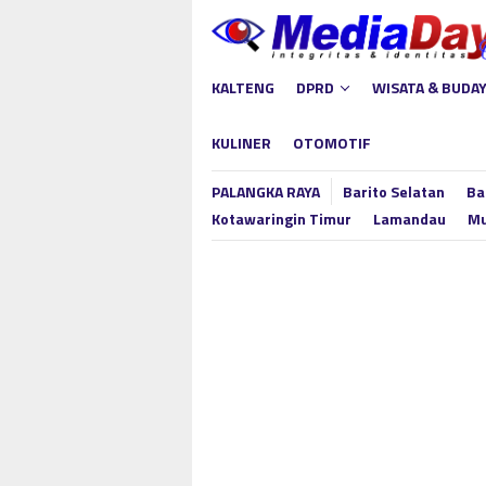
Loncat
ke
konten
KALTENG
DPRD
WISATA & BUDA
KULINER
OTOMOTIF
PALANGKA RAYA
Barito Selatan
Ba
Kotawaringin Timur
Lamandau
Mu