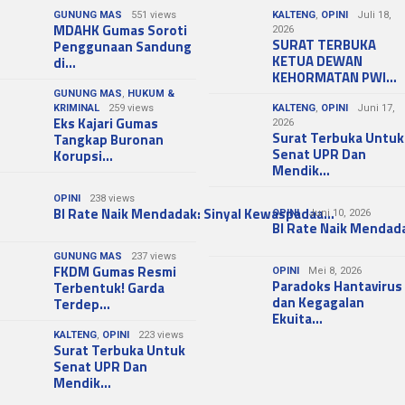
GUNUNG MAS
551 views
KALTENG
,
OPINI
Juli 18,
MDAHK Gumas Soroti
2026
SURAT TERBUKA
Penggunaan Sandung
KETUA DEWAN
di…
KEHORMATAN PWI…
GUNUNG MAS
,
HUKUM &
KRIMINAL
259 views
KALTENG
,
OPINI
Juni 17,
Eks Kajari Gumas
2026
Surat Terbuka Untuk
Tangkap Buronan
Senat UPR Dan
Korupsi…
Mendik…
OPINI
238 views
BI Rate Naik Mendadak: Sinyal Kewaspadaa…
OPINI
Juni 10, 2026
BI Rate Naik Mendad
GUNUNG MAS
237 views
FKDM Gumas Resmi
OPINI
Mei 8, 2026
Paradoks Hantavirus
Terbentuk! Garda
dan Kegagalan
Terdep…
Ekuita…
KALTENG
,
OPINI
223 views
Surat Terbuka Untuk
Senat UPR Dan
Mendik…