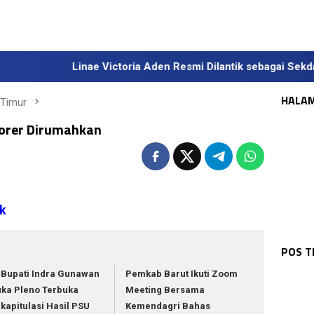
Linae Victoria Aden Resmi Dilantik sebagai Sekda Definiti
HALA
 Timur
orer Dirumahkan
ak
KAL
WAR
Tin
WAR
Kas
WAR
Pat
Dal
WAR
POS 
Pam
Gel
Kap
Pol
Ser
Had
 Bupati Indra Gunawan
Pemkab Barut Ikuti Zoom
ka Pleno Terbuka
Meeting Bersama
kapitulasi Hasil PSU
Kemendagri Bahas