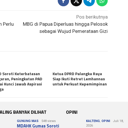
Pos berikutnya
 Perlu
MBG di Papua Diperluas hingga Pelosok
sebagai Wujud Pemerataan Gizi
 Soroti Keterbatasan
Ketua DPRD Palangka Raya
aran, Peningkatan PAD
Siap Ikuti Retret Lemhannas
lai Kunci Jawab Aspirasi
untuk Perkuat Kepemimpinan
ga
ALING BANYAK DILIHAT
OPINI
GUNUNG MAS
548 views
KALTENG
,
OPINI
Juli 18,
MDAHK Gumas Soroti
2026