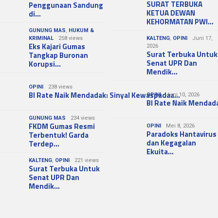
SURAT TERBUKA
Penggunaan Sandung
KETUA DEWAN
di…
KEHORMATAN PWI…
GUNUNG MAS
,
HUKUM &
KRIMINAL
258 views
KALTENG
,
OPINI
Juni 17,
Eks Kajari Gumas
2026
Surat Terbuka Untuk
Tangkap Buronan
Senat UPR Dan
Korupsi…
Mendik…
OPINI
238 views
BI Rate Naik Mendadak: Sinyal Kewaspadaa…
OPINI
Juni 10, 2026
BI Rate Naik Mendad
GUNUNG MAS
234 views
FKDM Gumas Resmi
OPINI
Mei 8, 2026
Paradoks Hantavirus
Terbentuk! Garda
dan Kegagalan
Terdep…
Ekuita…
KALTENG
,
OPINI
221 views
Surat Terbuka Untuk
Senat UPR Dan
Mendik…