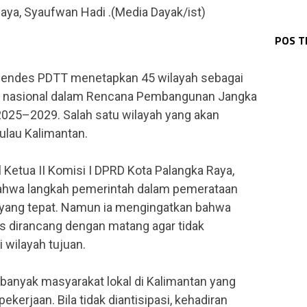
ya, Syaufwan Hadi .(Media Dayak/ist)
BAR
DPR
Bup
DPR
BPB
DPR
DPR
Des
KAL
POS 
DPR
Kar
Gub
Tin
Ber
Pen
mendes PDTT menetapkan 45 wilayah sebagai
si nasional dalam Rencana Pembangunan Jangka
25–2029. Salah satu wilayah yang akan
ulau Kalimantan.
 Ketua II Komisi I DPRD Kota Palangka Raya,
ahwa langkah pemerintah dalam pemerataan
yang tepat. Namun ia mengingatkan bahwa
s dirancang dengan matang agar tidak
 wilayah tujuan.
 banyak masyarakat lokal di Kalimantan yang
kerjaan. Bila tidak diantisipasi, kehadiran