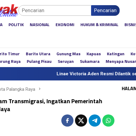
Pencarian
YA
POLITIK
NASIONAL
EKONOMI
HUKUM & KRIMINAL
BISNI
rito Timur
Barito Utara
Gunung Mas
Kapuas
Katingan
Ko
rung Raya
Pulang Pisau
Seruyan
Sukamara
Menyapa Nusa
Linae Victoria Aden Resmi Dilantik sebagai Sekd
HALA
ta Palangka Raya
am Transmigrasi, Ingatkan Pemerintah
daya