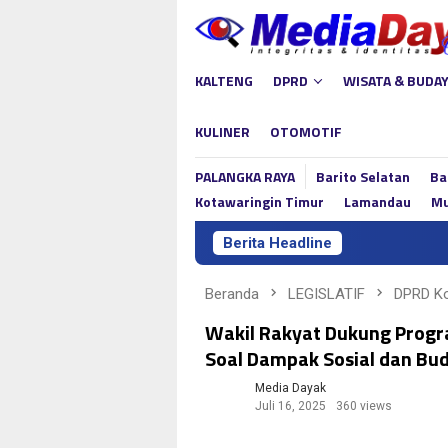
Loncat
ke
konten
KALTENG
DPRD
WISATA & BUDA
KULINER
OTOMOTIF
PALANGKA RAYA
Barito Selatan
Ba
Kotawaringin Timur
Lamandau
Mu
Berita Headline
Beranda
LEGISLATIF
DPRD Ko
Wakil Rakyat Dukung Progr
Soal Dampak Sosial dan Bu
Media Dayak
Juli 16, 2025
360 views