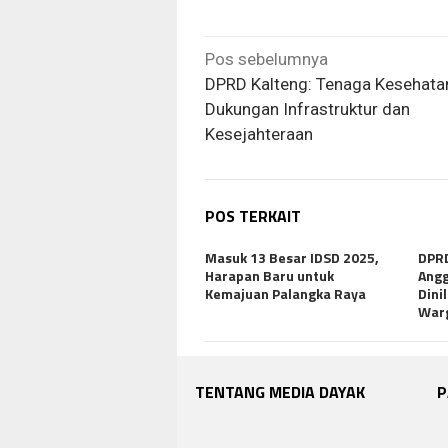
Navigasi
Pos sebelumnya
pos
DPRD Kalteng: Tenaga Kesehatan
Dukungan Infrastruktur dan
Kesejahteraan
POS TERKAIT
Masuk 13 Besar IDSD 2025,
DPRD
Harapan Baru untuk
Angg
Kemajuan Palangka Raya
Dini
War
TENTANG MEDIA DAYAK
P