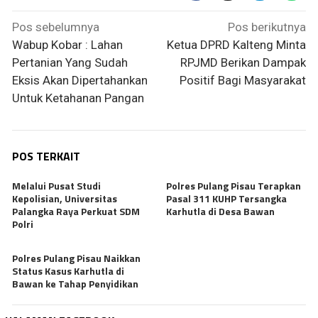
Navigasi
Pos sebelumnya
Pos berikutnya
pos
Wabup Kobar : Lahan
Ketua DPRD Kalteng Minta
Pertanian Yang Sudah
RPJMD Berikan Dampak
Eksis Akan Dipertahankan
Positif Bagi Masyarakat
Untuk Ketahanan Pangan
POS TERKAIT
Melalui Pusat Studi
Polres Pulang Pisau Terapkan
Kepolisian, Universitas
Pasal 311 KUHP Tersangka
Palangka Raya Perkuat SDM
Karhutla di Desa Bawan
Polri
Polres Pulang Pisau Naikkan
Status Kasus Karhutla di
Bawan ke Tahap Penyidikan