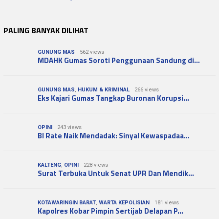
PALING BANYAK DILIHAT
GUNUNG MAS
562 views
MDAHK Gumas Soroti Penggunaan Sandung di…
GUNUNG MAS
,
HUKUM & KRIMINAL
266 views
Eks Kajari Gumas Tangkap Buronan Korupsi…
OPINI
243 views
BI Rate Naik Mendadak: Sinyal Kewaspadaa…
KALTENG
,
OPINI
228 views
Surat Terbuka Untuk Senat UPR Dan Mendik…
KOTAWARINGIN BARAT
,
WARTA KEPOLISIAN
181 views
Kapolres Kobar Pimpin Sertijab Delapan P…