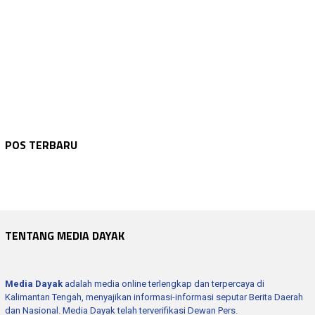
WARTA KEPOLISIAN
Agustus 9, 2026
WARTA KEPOLISIAN
Agustus 9, 2026
Polres Seruyan Laksanakan Patroli Dan Mo…
WARTA KEPOLISIAN
Agustus 9, 2026
POS TERBARU
Patroli Presisi Dialogis Polres Seruyan,…
WARTA KEPOLISIAN
Agustus 9, 2026
Bhabinkamtibmas Sambang Dan Sosialisasik…
WARTA KEPOLISIAN
Agustus 9, 2026
Polres Seruyan Kawal Ketat Lomba Lari 5 …
Kapolsek Hanau Sambang Dan Silaturahmi D…
TENTANG MEDIA DAYAK
Media Dayak
adalah media online terlengkap dan terpercaya di
Kalimantan Tengah, menyajikan informasi-informasi seputar Berita Daerah
dan Nasional. Media Dayak telah terverifikasi Dewan Pers.