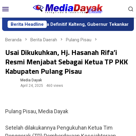
Loncat
Menu
ke
Mobile
konten
ntik sebagai Sekda Definitif Kalteng, Gubernur Tekankan Kerja K
Berita Headline
Beranda
Berita Daerah
Pulang Pisau
Usai Dikukuhkan, Hj. Hasanah Rifa’i
Resmi Menjabat Sebagai Ketua TP PKK
Kabupaten Pulang Pisau
Media Dayak
April 24, 2025
460 views
Pulang Pisau, Media Dayak
Setelah dilakukannya Pengukuhan Ketua Tim
Penggerak (TP) Pemberdayaan Kesejahteraan