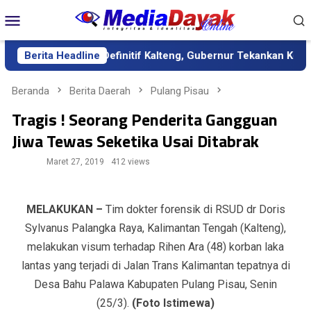
Loncat
Menu
ke
Mobile
konten
bagai Sekda Definitif Kalteng, Gubernur Tekankan Kerja Keras d
Berita Headline
Beranda
Berita Daerah
Pulang Pisau
Tragis ! Seorang Penderita Gangguan
Jiwa Tewas Seketika Usai Ditabrak
Maret 27, 2019
412 views
MELAKUKAN –
Tim dokter forensik di RSUD dr Doris
Sylvanus Palangka Raya, Kalimantan Tengah (Kalteng),
melakukan visum terhadap Rihen Ara (48) korban laka
lantas yang terjadi di Jalan Trans Kalimantan tepatnya di
Desa Bahu Palawa Kabupaten Pulang Pisau, Senin
(25/3).
(Foto Istimewa)