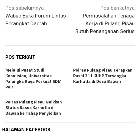
Navigasi
Pos sebelumnya
Pos berikutnya
pos
Wabup Buka Forum Lintas
Permasalahan Tenaga
Perangkat Daerah
Kerja di Pulang Pisau
Butuh Penanganan Serius
POS TERKAIT
Melalui Pusat Studi
Polres Pulang Pisau Terapkan
Kepolisian, Universitas
Pasal 311 KUHP Tersangka
Palangka Raya Perkuat SDM
Karhutla di Desa Bawan
Polri
Polres Pulang Pisau Naikkan
Status Kasus Karhutla di
Bawan ke Tahap Penyidikan
HALAMAN FACEBOOK