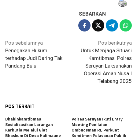
SEBARKAN
Navigasi
Pos sebelumnya
Pos berikutnya
pos
Penegakan Hukum
Untuk Menjaga Situasi
terhadap Judi Daring Tak
Kamtibmas Polres
Pandang Bulu
Seruyan Laksanakan
Operasi Aman Nusa I
Telabang 2025
POS TERKAIT
Bhabinkamtibmas
Polres Seruyan Ikuti Entry
Sosialisasikan Larangan
Meeting Penilaian
Karhutla Melalui Giat
Ombudsman RI, Perkuat
Bhaskum Di Desa Halimaung
Komitmen Pelayanan Publik