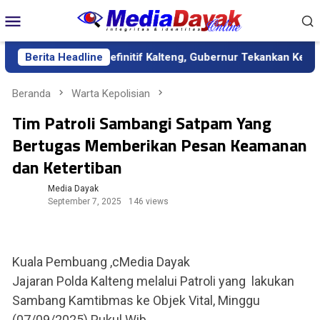
Loncat
Menu
ke
Mobile
konten
k sebagai Sekda Definitif Kalteng, Gubernur Tekankan Kerja Ker
Berita Headline
Beranda
Warta Kepolisian
Tim Patroli Sambangi Satpam Yang
Bertugas Memberikan Pesan Keamanan
dan Ketertiban
Media Dayak
September 7, 2025
146 views
Kuala Pembuang ,cMedia Dayak
Jajaran Polda Kalteng melalui Patroli yang lakukan
Sambang Kamtibmas ke Objek Vital, Minggu
(07/09/2025) Pukul Wib.