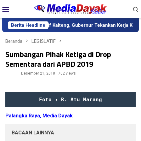
Loncat
Menu
ke
Mobile
konten
Definitif Kalteng, Gubernur Tekankan Kerja Keras dan Kolaboras
Berita Headline
Beranda
LEGISLATIF
Sumbangan Pihak Ketiga di Drop
Sementara dari APBD 2019
Desember 21, 2018
702 views
Foto : R. Atu Narang
Palangka Raya, Media Dayak
BACAAN LAINNYA