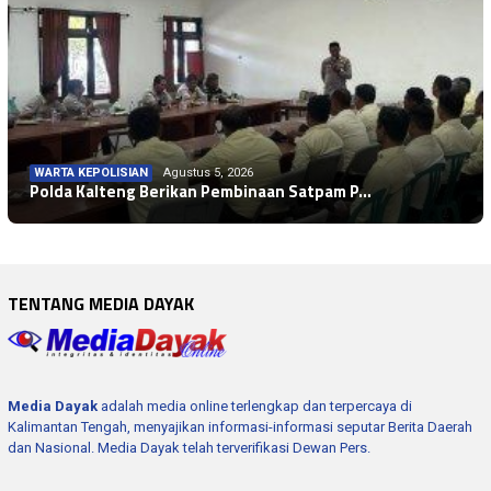
WARTA KEPOLISIAN
Agustus 5, 2026
Polda Kalteng Berikan Pembinaan Satpam P…
TENTANG MEDIA DAYAK
Media Dayak
adalah media online terlengkap dan terpercaya di
Kalimantan Tengah, menyajikan informasi-informasi seputar Berita Daerah
dan Nasional. Media Dayak telah terverifikasi Dewan Pers.