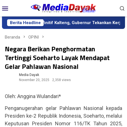
Loncat
Menu
ke
Mobile
konten
ai Sekda Definitif Kalteng, Gubernur Tekankan Kerja Keras dan 
Berita Headline
Beranda
OPINI
Negara Berikan Penghormatan
Tertinggi Soeharto Layak Mendapat
Gelar Pahlawan Nasional
Media Dayak
November 20, 2025
2,358 views
Oleh: Anggina Wulandari*
Penganugerahan gelar Pahlawan Nasional kepada
Presiden ke-2 Republik Indonesia, Soeharto, melalui
Keputusan Presiden Nomor 116/TK Tahun 2025,