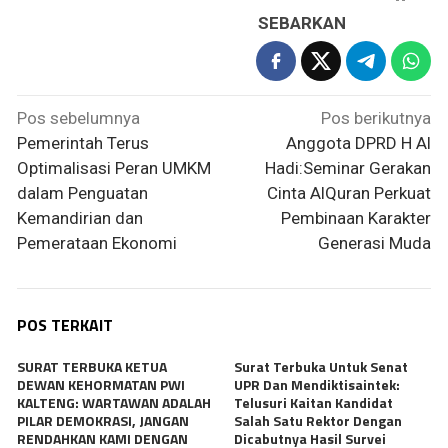
SEBARKAN
Navigasi
Pos sebelumnya
Pos berikutnya
pos
Pemerintah Terus
Anggota DPRD H Al
Optimalisasi Peran UMKM
Hadi:Seminar Gerakan
dalam Penguatan
Cinta AlQuran Perkuat
Kemandirian dan
Pembinaan Karakter
Pemerataan Ekonomi
Generasi Muda
POS TERKAIT
SURAT TERBUKA KETUA
Surat Terbuka Untuk Senat
DEWAN KEHORMATAN PWI
UPR Dan Mendiktisaintek:
KALTENG: WARTAWAN ADALAH
Telusuri Kaitan Kandidat
PILAR DEMOKRASI, JANGAN
Salah Satu Rektor Dengan
RENDAHKAN KAMI DENGAN
Dicabutnya Hasil Survei