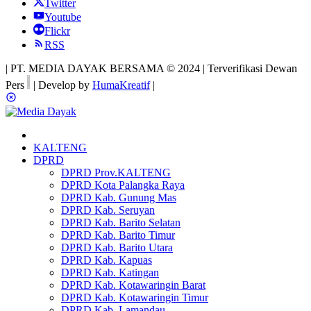
Twitter
Youtube
Flickr
RSS
| PT. MEDIA DAYAK BERSAMA © 2024 | Terverifikasi Dewan
Pers
| Develop by
HumaKreatif
|
KALTENG
DPRD
DPRD Prov.KALTENG
DPRD Kota Palangka Raya
DPRD Kab. Gunung Mas
DPRD Kab. Seruyan
DPRD Kab. Barito Selatan
DPRD Kab. Barito Timur
DPRD Kab. Barito Utara
DPRD Kab. Kapuas
DPRD Kab. Katingan
DPRD Kab. Kotawaringin Barat
DPRD Kab. Kotawaringin Timur
DPRD Kab. Lamandau