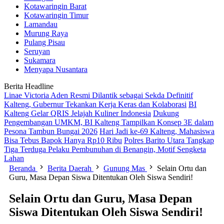
Kotawaringin Barat
Kotawaringin Timur
Lamandau
Murung Raya
Pulang Pisau
Seruyan
Sukamara
Menyapa Nusantara
Berita Headline
Linae Victoria Aden Resmi Dilantik sebagai Sekda Definitif
Kalteng, Gubernur Tekankan Kerja Keras dan Kolaborasi
BI
Kalteng Gelar QRIS Jelajah Kuliner Indonesia
Dukung
Pengembangan UMKM, BI Kalteng Tampilkan Konsep 3E dalam
Pesona Tambun Bungai 2026
Hari Jadi ke-69 Kalteng, Mahasiswa
Bisa Tebus Bapok Hanya Rp10 Ribu
Polres Barito Utara Tangkap
Tiga Terduga Pelaku Pembunuhan di Benangin, Motif Sengketa
Lahan
Beranda
Berita Daerah
Gunung Mas
Selain Ortu dan
Guru, Masa Depan Siswa Ditentukan Oleh Siswa Sendiri!
Selain Ortu dan Guru, Masa Depan
Siswa Ditentukan Oleh Siswa Sendiri!