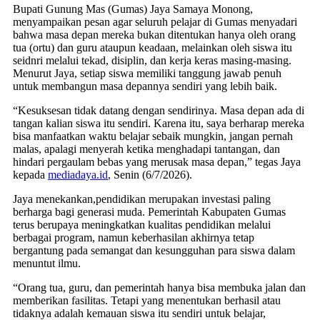
Bupati Gunung Mas (Gumas) Jaya Samaya Monong,
menyampaikan pesan agar seluruh pelajar di Gumas menyadari
bahwa masa depan mereka bukan ditentukan hanya oleh orang
tua (ortu) dan guru ataupun keadaan, melainkan oleh siswa itu
seidnri melalui tekad, disiplin, dan kerja keras masing-masing.
Menurut Jaya, setiap siswa memiliki tanggung jawab penuh
untuk membangun masa depannya sendiri yang lebih baik.
“Kesuksesan tidak datang dengan sendirinya. Masa depan ada di
tangan kalian siswa itu sendiri. Karena itu, saya berharap mereka
bisa manfaatkan waktu belajar sebaik mungkin, jangan pernah
malas, apalagi menyerah ketika menghadapi tantangan, dan
hindari pergaulam bebas yang merusak masa depan,” tegas Jaya
kepada
mediadaya.id
, Senin (6/7/2026).
Jaya menekankan,pendidikan merupakan investasi paling
berharga bagi generasi muda. Pemerintah Kabupaten Gumas
terus berupaya meningkatkan kualitas pendidikan melalui
berbagai program, namun keberhasilan akhirnya tetap
bergantung pada semangat dan kesungguhan para siswa dalam
menuntut ilmu.
“Orang tua, guru, dan pemerintah hanya bisa membuka jalan dan
memberikan fasilitas. Tetapi yang menentukan berhasil atau
tidaknya adalah kemauan siswa itu sendiri untuk belajar,