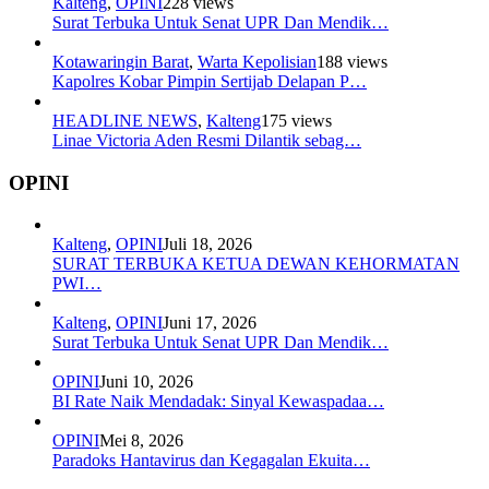
Kalteng
,
OPINI
228 views
Surat Terbuka Untuk Senat UPR Dan Mendik…
Kotawaringin Barat
,
Warta Kepolisian
188 views
Kapolres Kobar Pimpin Sertijab Delapan P…
HEADLINE NEWS
,
Kalteng
175 views
Linae Victoria Aden Resmi Dilantik sebag…
OPINI
Kalteng
,
OPINI
Juli 18, 2026
SURAT TERBUKA KETUA DEWAN KEHORMATAN
PWI…
Kalteng
,
OPINI
Juni 17, 2026
Surat Terbuka Untuk Senat UPR Dan Mendik…
OPINI
Juni 10, 2026
BI Rate Naik Mendadak: Sinyal Kewaspadaa…
OPINI
Mei 8, 2026
Paradoks Hantavirus dan Kegagalan Ekuita…