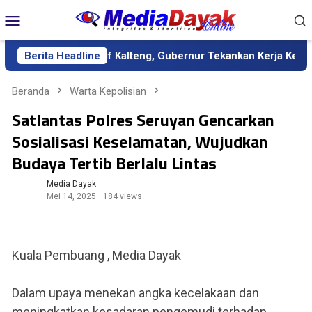
Loncat
Menu
ke
Mobile
konten
gai Sekda Definitif Kalteng, Gubernur Tekankan Kerja Keras dan
Berita Headline
Beranda
Warta Kepolisian
Satlantas Polres Seruyan Gencarkan
Sosialisasi Keselamatan, Wujudkan
Budaya Tertib Berlalu Lintas
Media Dayak
Mei 14, 2025
184 views
Kuala Pembuang , Media Dayak
Dalam upaya menekan angka kecelakaan dan
meningkatkan kesadaran pengemudi terhadap