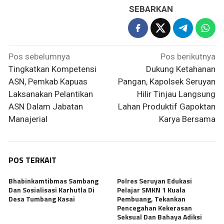
SEBARKAN
Navigasi
Pos sebelumnya
Pos berikutnya
pos
Tingkatkan Kompetensi
Dukung Ketahanan
ASN, Pemkab Kapuas
Pangan, Kapolsek Seruyan
Laksanakan Pelantikan
Hilir Tinjau Langsung
ASN Dalam Jabatan
Lahan Produktif Gapoktan
Manajerial
Karya Bersama
POS TERKAIT
Bhabinkamtibmas Sambang
Polres Seruyan Edukasi
Dan Sosialisasi Karhutla Di
Pelajar SMKN 1 Kuala
Desa Tumbang Kasai
Pembuang, Tekankan
Pencegahan Kekerasan
Seksual Dan Bahaya Adiksi