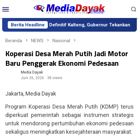
Loncat
Menu
ke
Mobile
konten
i Sekda Definitif Kalteng, Gubernur Tekankan Kerja Keras dan K
Berita Headline
Beranda
NEWS
Nasional
Koperasi Desa Merah Putih Jadi Motor
Baru Penggerak Ekonomi Pedesaan
Media Dayak
Juni 26, 2026
38 views
Jakarta, Media Dayak
Program Koperasi Desa Merah Putih (KDMP) terus
diperkuat pemerintah sebagai instrumen strategis
untuk mendorong pertumbuhan ekonomi pedesaan
sekaligus meningkatkan kesejahteraan masyarakat.