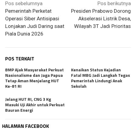
Navigasi
Pos sebelumnya
Pos berikutnya
pos
Pemerintah Perketat
Presiden Prabowo Dorong
Operasi Siber Antisipasi
Akselerasi Listrik Desa,
Lonjakan Judi Daring saat
Wilayah 3T Jadi Prioritas
Piala Dunia 2026
POS TERKAIT
BMP Ajak Masyarakat Perkuat
Kenaikan Status Kejadian
Nasionalisme dan Jaga Papua
Fatal MBG Jadi Langkah Tegas
Tetap Aman Menjelang HUT
Pemerintah Lindungi Anak
Ke-81 RI
Sekolah
Jelang HUT RI, CNG 3 Kg
Masuki Uji Akhir untuk Perkuat
Bauran Energi
HALAMAN FACEBOOK