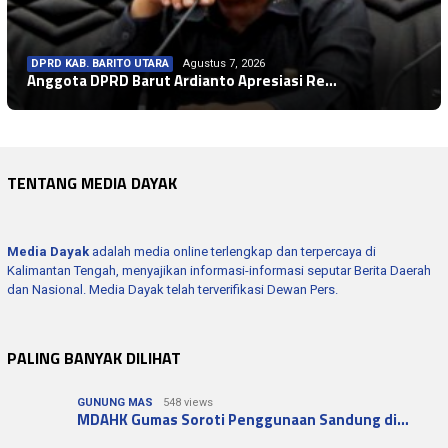
DPRD KAB. BARITO UTARA
Agustus 7, 2026
Anggota DPRD Barut Ardianto Apresiasi Re…
TENTANG MEDIA DAYAK
Media Dayak
adalah media online terlengkap dan terpercaya di
Kalimantan Tengah, menyajikan informasi-informasi seputar Berita Daerah
dan Nasional. Media Dayak telah terverifikasi Dewan Pers.
PALING BANYAK DILIHAT
GUNUNG MAS
548 views
MDAHK Gumas Soroti Penggunaan Sandung di…