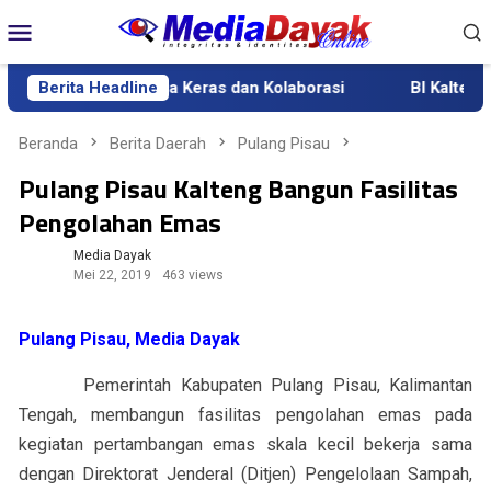
Loncat
Menu
ke
Mobile
konten
nur Tekankan Kerja Keras dan Kolaborasi
Berita Headline
BI Kalteng Gela
Beranda
Berita Daerah
Pulang Pisau
Pulang Pisau Kalteng Bangun Fasilitas
Pengolahan Emas
Media Dayak
Mei 22, 2019
463 views
Pulang Pisau, Media Dayak
Pemerintah Kabupaten Pulang Pisau, Kalimantan
Tengah, membangun fasilitas pengolahan emas pada
kegiatan pertambangan emas skala kecil bekerja sama
dengan Direktorat Jenderal (Ditjen) Pengelolaan Sampah,