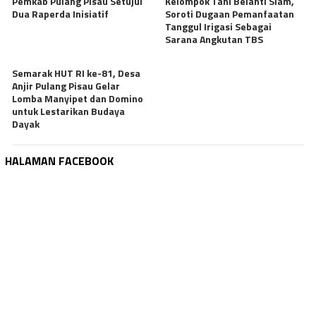
Pemkab Pulang Pisau Setujui
Kelompok Tani Belanti Siam,
Dua Raperda Inisiatif
Soroti Dugaan Pemanfaatan
Tanggul Irigasi Sebagai
Sarana Angkutan TBS
Semarak HUT RI ke-81, Desa
Anjir Pulang Pisau Gelar
Lomba Manyipet dan Domino
untuk Lestarikan Budaya
Dayak
HALAMAN FACEBOOK