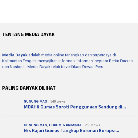
Wakapolres Hadiri Rapat Paripurna Ke -1…
Kapolres Seruyan Hadiri Pembukaan Pamera…
TENTANG MEDIA DAYAK
Media Dayak
adalah media online terlengkap dan terpercaya di
Kalimantan Tengah, menyajikan informasi-informasi seputar Berita Daerah
dan Nasional. Media Dayak telah terverifikasi Dewan Pers.
PALING BANYAK DILIHAT
GUNUNG MAS
548 views
MDAHK Gumas Soroti Penggunaan Sandung di…
GUNUNG MAS
,
HUKUM & KRIMINAL
258 views
Eks Kajari Gumas Tangkap Buronan Korupsi…