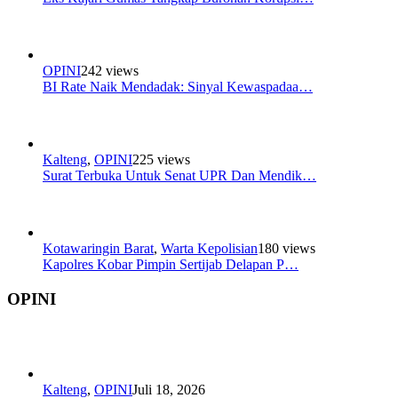
OPINI
242 views
BI Rate Naik Mendadak: Sinyal Kewaspadaa…
Kalteng
,
OPINI
225 views
Surat Terbuka Untuk Senat UPR Dan Mendik…
Kotawaringin Barat
,
Warta Kepolisian
180 views
Kapolres Kobar Pimpin Sertijab Delapan P…
OPINI
Kalteng
,
OPINI
Juli 18, 2026