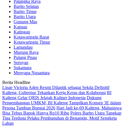
Palangka Raya
Barito Selatan
Barito Timur
Barito Utara
Gunung Mas
Kapuas
Katingan
Kotawaringin Barat
Kotawaringin Timur
Lamandau
Murung Raya
Pulang Pisau
Seruyan
Sukamara
Menyapa Nusantara
Berita Headline
Linae Victoria Aden Resmi Dilantik sebagai Sekda Definitif
Kalteng, Gubernur Tekankan Kerja Keras dan Kolaborasi
BI
Kalteng Gelar QRIS Jelajah Kuliner Indonesia
Dukung
Pengembangan UMKM, BI Kalteng Tampilkan Konsep 3E dalam
Pesona Tambun Bungai 2026
Hari Jadi ke-69 Kalteng, Mahasiswa
Bisa Tebus Bapok Hanya Rp10 Ribu
Polres Barito Utara Tangkap
Tiga Terduga Pelaku Pembunuhan di Benangin, Motif Sengketa
Lahan