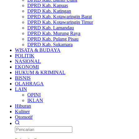
DPRD Kab. Kapuas
DPRD Kab. Katingan
DPRD Kab. Kotawaringin Barat
DPRD Kab. Kotawaringin Timur
DPRD Kab. Lamandau
DPRD Kab. Murung Raya
DPRD Kab. Pulang Pisau
DPRD Kab. Sukamara
WISATA & BUDAYA
POLITIK
NASIONAL
EKONOMI
HUKUM & KRIMINAL
BISNIS
OLAHRAGA
LAIN
OPINI
IKLAN
Hiburan
Kuliner
Otomotif